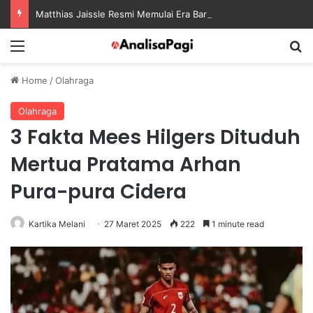
Matthias Jaissle Resmi Memulai Era Baru sebagai Manajer Newcastle
Menu
S
Home
/
Olahraga
Olahraga
3 Fakta Mees Hilgers Dituduh
Mertua Pratama Arhan
Pura-pura Cidera
Kartika Melani
27 Maret 2025
222
1 minute read