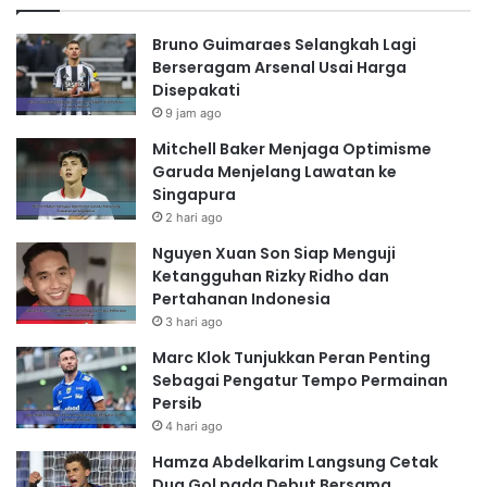
Bruno Guimaraes Selangkah Lagi
Berseragam Arsenal Usai Harga
Disepakati
9 jam ago
Mitchell Baker Menjaga Optimisme
Garuda Menjelang Lawatan ke
Singapura
2 hari ago
Nguyen Xuan Son Siap Menguji
Ketangguhan Rizky Ridho dan
Pertahanan Indonesia
3 hari ago
Marc Klok Tunjukkan Peran Penting
Sebagai Pengatur Tempo Permainan
Persib
4 hari ago
Hamza Abdelkarim Langsung Cetak
Dua Gol pada Debut Bersama