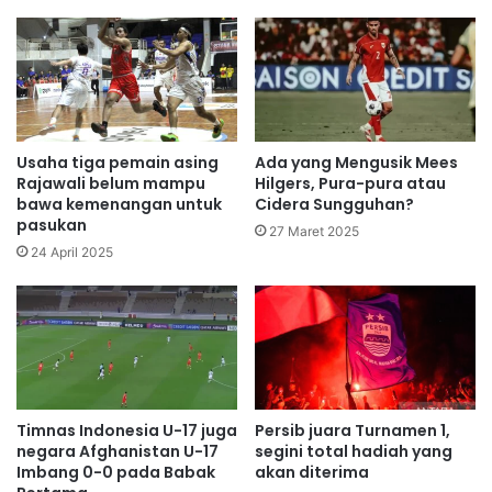
Usaha tiga pemain asing
Ada yang Mengusik Mees
Rajawali belum mampu
Hilgers, Pura-pura atau
bawa kemenangan untuk
Cidera Sungguhan?
pasukan
27 Maret 2025
24 April 2025
Timnas Indonesia U-17 juga
Persib juara Turnamen 1,
negara Afghanistan U-17
segini total hadiah yang
Imbang 0-0 pada Babak
akan diterima