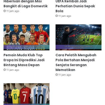
Hibernian dengan Misi
UEFA Kembali Jadi
Bangkit di Laga Domestik
Perhatian Dunia Sepak
Bola
11 jam ago
11 jam ago
Pemain Muda Klub Top
Cara Pelatih Mengubah
Eropa Ini Diprediksi Jadi
Pola Bertahan Menjadi
Bintang Masa Depan
Senjata Serangan
Mematikan
11 jam ago
11 jam ago