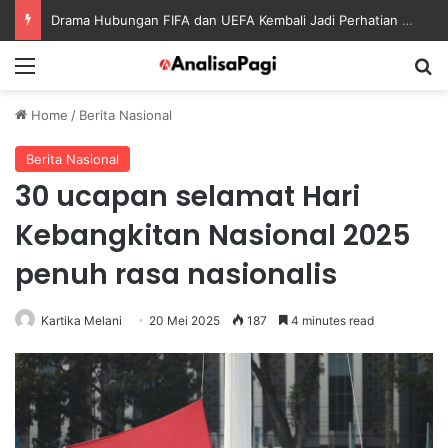
Drama Hubungan FIFA dan UEFA Kembali Jadi Perhatian Dunia Sepak Bola
Menu
S
Home
/
Berita Nasional
Berita Nasional
30 ucapan selamat Hari
Kebangkitan Nasional 2025
penuh rasa nasionalis
Kartika Melani
20 Mei 2025
187
4 minutes read