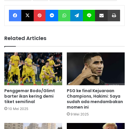
Facebook
X
Pinterest
Messenger
WhatsApp
Telegram
Line
Share via Email
Print
Related Articles
Penggemar Bodo/Glimt
PSG ke final Kejuaraan
barter ikan kering demi
Champions, Hakimi: Saya
tiket semifinal
sudah ada mendambakan
momen ini
10 Mei 2025
9 Mei 2025