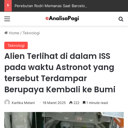
Perebutan Rodri Memanas Saat Barcelona Mengusik Rencana Real Madrid
Menu
S
Home
/
Teknologi
Teknologi
Alien Terlihat di dalam ISS
pada waktu Astronot yang
tersebut Terdampar
Berupaya Kembali ke Bumi
Kartika Melani
18 Maret 2025
222
1 minute read