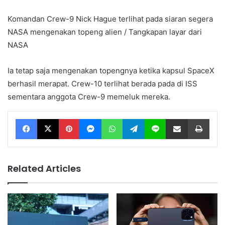
Komandan Crew-9 Nick Hague terlihat pada siaran segera
NASA mengenakan topeng alien / Tangkapan layar dari
NASA
Ia tetap saja mengenakan topengnya ketika kapsul SpaceX
berhasil merapat. Crew-10 terlihat berada pada di ISS
sementara anggota Crew-9 memeluk mereka.
Facebook
X
Pinterest
Messenger
WhatsApp
Telegram
Line
Share via Email
Print
Related Articles