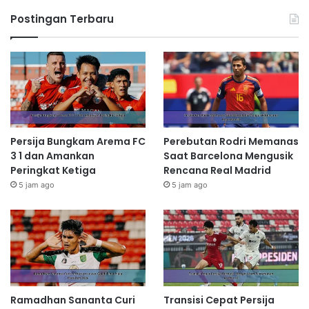
Postingan Terbaru
Persija Bungkam Arema FC
Perebutan Rodri Memanas
3 1 dan Amankan
Saat Barcelona Mengusik
Peringkat Ketiga
Rencana Real Madrid
5 jam ago
5 jam ago
Ramadhan Sananta Curi
Transisi Cepat Persija