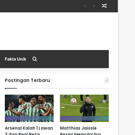
Random Arti
Search for
Fakta Unik
Postingan Terbaru
Arsenal Kalah 1 Lawan
Matthias Jaissle
3 dari Real Betis
Resmi Memulai Era