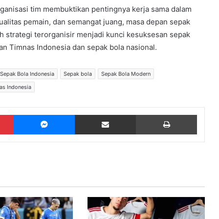
anisasi tim membuktikan pentingnya kerja sama dalam
kualitas pemain, dan semangat juang, masa depan sepak
h strategi terorganisir menjadi kunci kesuksesan sepak
an Timnas Indonesia dan sepak bola nasional.
Sepak Bola Indonesia
Sepak bola
Sepak Bola Modern
as Indonesia
Pinterest
Messenger
Share via Email
Print