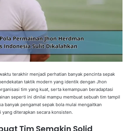
ktu terakhir menjadi perhatian banyak pencinta sepak
h pendekatan taktik modern yang identik dengan Jhon
organisasi tim yang kuat, serta kemampuan beradaptasi
ainan seperti ini dinilai mampu membuat sebuah tim tampil
 jika banyak pengamat sepak bola mulai mengaitkan
i yang diterapkan secara konsisten.
buat Tim Semakin Solid