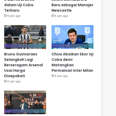
dalam Uji Coba
Baru sebagai Manajer
Terbaru
Newcastle
6 jam ago
6 jam ago
Bruno Guimaraes
Chivu Abaikan Skor Uji
Selangkah Lagi
Coba demi
Berseragam Arsenal
Matangkan
Usai Harga
Permainan Inter Milan
Disepakati
6 jam ago
6 jam ago