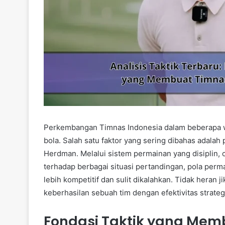
Perkembangan Timnas Indonesia dalam beberapa wa
bola. Salah satu faktor yang sering dibahas adala
Herdman. Melalui sistem permainan yang disiplin, 
terhadap berbagai situasi pertandingan, pola perm
lebih kompetitif dan sulit dikalahkan. Tidak heran
keberhasilan sebuah tim dengan efektivitas strateg
Fondasi Taktik yang Mem