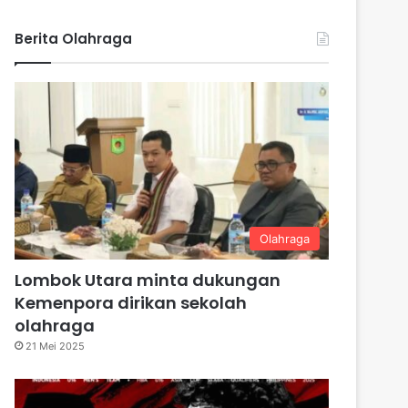
Berita Olahraga
Olahraga
Lombok Utara minta dukungan
Kemenpora dirikan sekolah
olahraga
21 Mei 2025