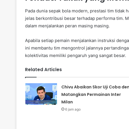
Pada dunia sepak bola modern, prestasi tim tidak 
jelas berkontribusi besar terhadap performa tim. 
dalam menjalankan peran masing masing.
Apabila setiap pemain menjalankan instruksi dengan 
ini membantu tim mengontrol jalannya pertandinga
kolektivitas memiliki pengaruh yang sangat besar.
Related Articles
Chivu Abaikan Skor Uji Coba de
Matangkan Permainan Inter
Milan
6 jam ago