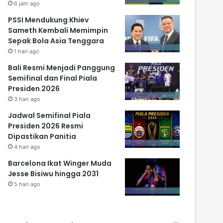
6 jam ago
PSSI Mendukung Khiev
Sameth Kembali Memimpin
Sepak Bola Asia Tenggara
1 hari ago
Bali Resmi Menjadi Panggung
Semifinal dan Final Piala
Presiden 2026
3 hari ago
Jadwal Semifinal Piala
Presiden 2026 Resmi
Dipastikan Panitia
4 hari ago
Barcelona Ikat Winger Muda
Jesse Bisiwu hingga 2031
5 hari ago