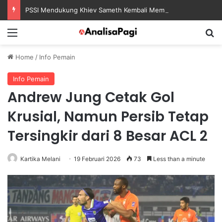
PSSI Mendukung Khiev Sameth Kembali Memimpin Sepak Bola Asia Tenggara
Menu
S
Home
/
Info Pemain
Info Pemain
Andrew Jung Cetak Gol
Krusial, Namun Persib Tetap
Tersingkir dari 8 Besar ACL 2
Kartika Melani
19 Februari 2026
73
Less than a minute