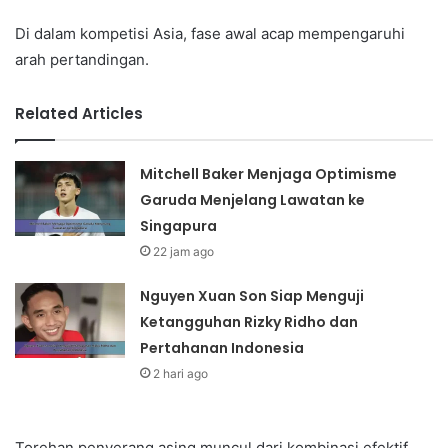
Di dalam kompetisi Asia, fase awal acap mempengaruhi
arah pertandingan.
Related Articles
Mitchell Baker Menjaga Optimisme
Garuda Menjelang Lawatan ke
Singapura
22 jam ago
Nguyen Xuan Son Siap Menguji
Ketangguhan Rizky Ridho dan
Pertahanan Indonesia
2 hari ago
Torehan penyerang asing muncul dari kombinasi efektif.