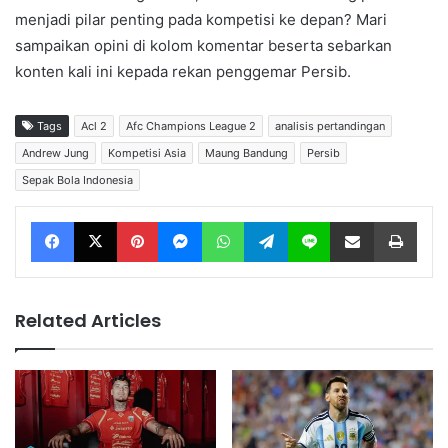
menjadi pilar penting pada kompetisi ke depan? Mari
sampaikan opini di kolom komentar beserta sebarkan
konten kali ini kepada rekan penggemar Persib.
Tags
Acl 2
Afc Champions League 2
analisis pertandingan
Andrew Jung
Kompetisi Asia
Maung Bandung
Persib
Sepak Bola Indonesia
Facebook
X
Pinterest
Messenger
WhatsApp
Telegram
Line
Share via Email
Print
Related Articles