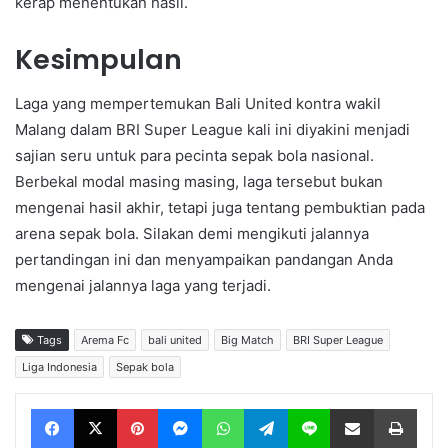
kerap menentukan hasil.
Kesimpulan
Laga yang mempertemukan Bali United kontra wakil
Malang dalam BRI Super League kali ini diyakini menjadi
sajian seru untuk para pecinta sepak bola nasional.
Berbekal modal masing masing, laga tersebut bukan
mengenai hasil akhir, tetapi juga tentang pembuktian pada
arena sepak bola. Silakan demi mengikuti jalannya
pertandingan ini dan menyampaikan pandangan Anda
mengenai jalannya laga yang terjadi.
Tags
Arema Fc
bali united
Big Match
BRI Super League
Liga Indonesia
Sepak bola
Facebook
X
Pinterest
Messenger
WhatsApp
Telegram
Line
Share via Email
Print