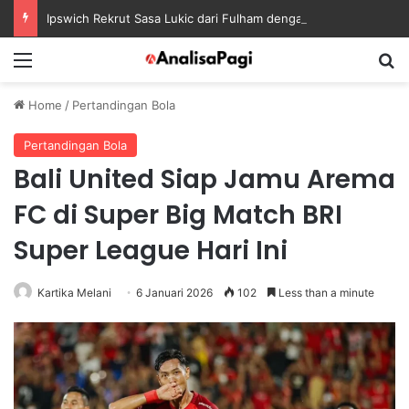
Ipswich Rekrut Sasa Lukic dari Fulham dengan Kontrak sampai 2030
Menu
S
Home
/
Pertandingan Bola
Pertandingan Bola
Bali United Siap Jamu Arema
FC di Super Big Match BRI
Super League Hari Ini
Kartika Melani
6 Januari 2026
102
Less than a minute