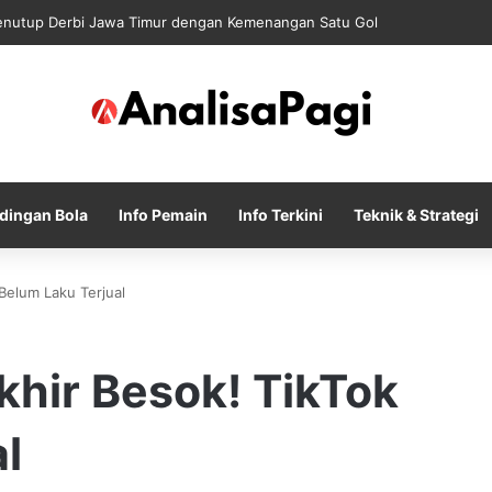
nutup Derbi Jawa Timur dengan Kemenangan Satu Gol
dingan Bola
Info Pemain
Info Terkini
Teknik & Strategi
Belum Laku Terjual
khir Besok! TikTok
l