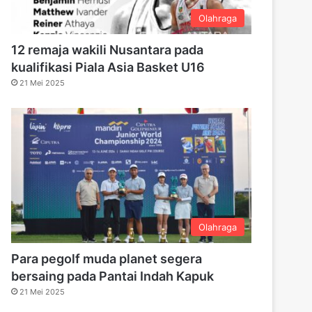
Olahraga
12 remaja wakili Nusantara pada
kualifikasi Piala Asia Basket U16
21 Mei 2025
Olahraga
Para pegolf muda planet segera
bersaing pada Pantai Indah Kapuk
21 Mei 2025