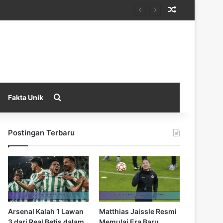
Random Arti
Search for
Fakta Unik
Postingan Terbaru
Arsenal Kalah 1 Lawan
Matthias Jaissle Resmi
3 dari Real Betis dalam
Memulai Era Baru