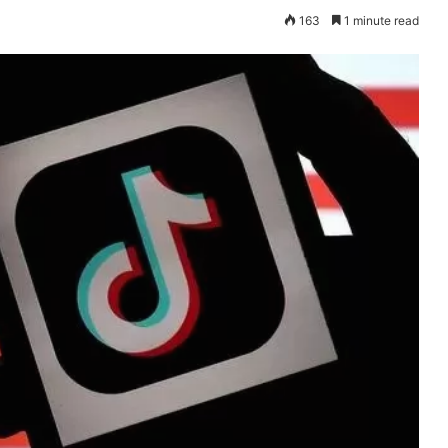
163
1 minute read