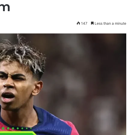
am
147
Less than a minute