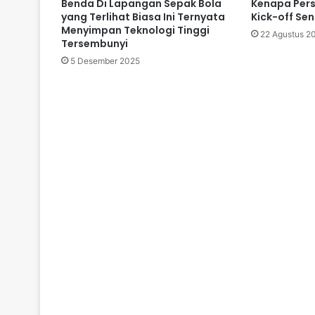
Benda Di Lapangan Sepak Bola
Kenapa Pers
yang Terlihat Biasa Ini Ternyata
Kick-off Sen
Menyimpan Teknologi Tinggi
22 Agustus 2
Tersembunyi
5 Desember 2025