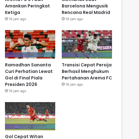
Amankan Peringkat
Barcelona Mengusik
Ketiga
Rencana Real Madrid
19 jam ago
19 jam ago
Ramadhan Sananta
Transisi Cepat Persija
Curi Perhatian Lewat
Berhasil Menghukum
Gol di Final Piala
Pertahanan Arema FC
Presiden 2026
19 jam ago
19 jam ago
Gol Cepat Witan