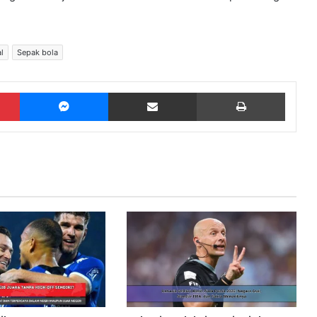
l
Sepak bola
Pinterest
Messenger
Share via Email
Print