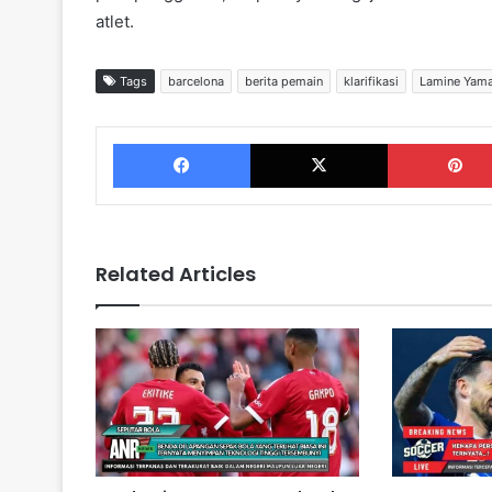
atlet.
Tags
barcelona
berita pemain
klarifikasi
Lamine Yama
Facebook
X
Related Articles