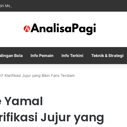
dri Memanas Saat Barcelona Mengusik Rencana Real Madrid
dingan Bola
Info Pemain
Info Terkini
Teknik & Strategi
 Klarifikasi Jujur yang Bikin Fans Terdiam
e Yamal
rifikasi Jujur yang