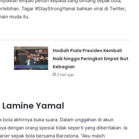
unjukkan empati penuh kepada sang bintang sepak bola,
erlebihan. Tagar #StayStrongYamal bahkan viral di Twitter,
ain muda itu.
Hadiah Piala Presiden Kembali
Naik hingga Peringkat Empat Ikut
Kebagian
2 hari ago
i Lamine Yamal
k bola akhirnya buka suara. Dalam unggahan di akun
a dengan orang spesial tidak seperti yang diberitakan. Ia
arier sepak bola bersama Barcelona. “Aku masih