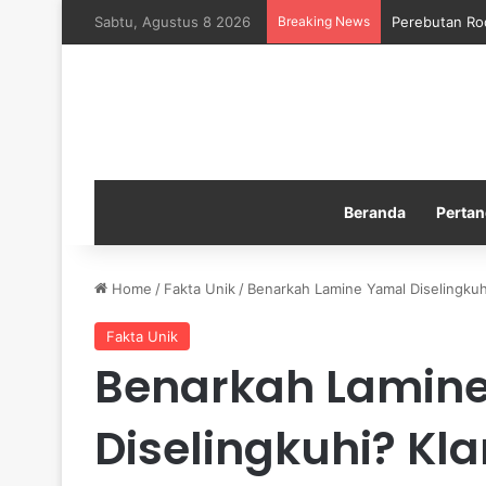
Sabtu, Agustus 8 2026
Breaking News
Perebutan Ro
Beranda
Pertan
Home
/
Fakta Unik
/
Benarkah Lamine Yamal Diselingkuhi?
Fakta Unik
Benarkah Lamin
Diselingkuhi? Kla