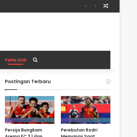
Random Arti
Search for
Fakta Unik
Postingan Terbaru
Persija Bungkam
Perebutan Rodri
Arema FC 3 1 dan
Memanas Saat