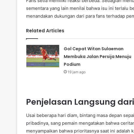
Fans setia memiliki reaksi berbeda. Sebagian men
sementara yang lain menilai bahwa isu ini terlalu b
menandakan dukungan dari para fans terhadap pem
Related Articles
Gol Cepat Witan Sulaeman
Membuka Jalan Persija Menuju
Podium
19 jam ago
Penjelasan Langsung dar
Usai beberapa hari diam, bintang masa depan sepa
pribadinya, sang pemain mengatakan bahwa ceritany
menyampaikan bahwa prioritasnya saat ini adalah k