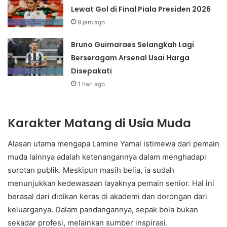
Lewat Gol di Final Piala Presiden 2026
9 jam ago
Bruno Guimaraes Selangkah Lagi
Berseragam Arsenal Usai Harga
Disepakati
1 hari ago
Karakter Matang di Usia Muda
Alasan utama mengapa Lamine Yamal istimewa dari pemain
muda lainnya adalah ketenangannya dalam menghadapi
sorotan publik. Meskipun masih belia, ia sudah
menunjukkan kedewasaan layaknya pemain senior. Hal ini
berasal dari didikan keras di akademi dan dorongan dari
keluarganya. Dalam pandangannya, sepak bola bukan
sekadar profesi, melainkan sumber inspirasi.