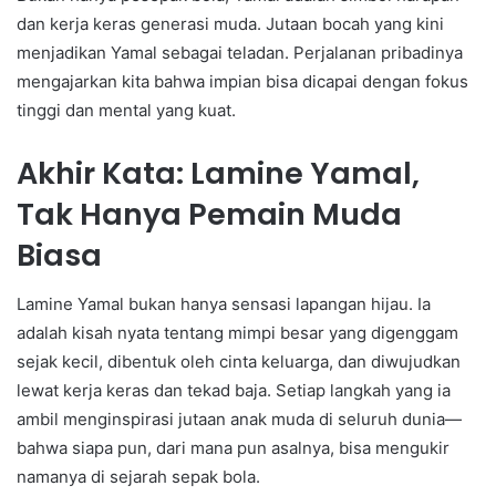
dan kerja keras generasi muda. Jutaan bocah yang kini
menjadikan Yamal sebagai teladan. Perjalanan pribadinya
mengajarkan kita bahwa impian bisa dicapai dengan fokus
tinggi dan mental yang kuat.
Akhir Kata: Lamine Yamal,
Tak Hanya Pemain Muda
Biasa
Lamine Yamal bukan hanya sensasi lapangan hijau. Ia
adalah kisah nyata tentang mimpi besar yang digenggam
sejak kecil, dibentuk oleh cinta keluarga, dan diwujudkan
lewat kerja keras dan tekad baja. Setiap langkah yang ia
ambil menginspirasi jutaan anak muda di seluruh dunia—
bahwa siapa pun, dari mana pun asalnya, bisa mengukir
namanya di sejarah sepak bola.