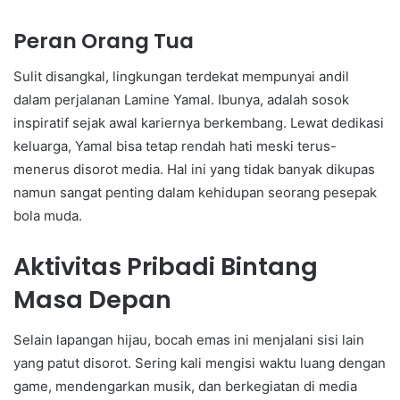
Peran Orang Tua
Sulit disangkal, lingkungan terdekat mempunyai andil
dalam perjalanan Lamine Yamal. Ibunya, adalah sosok
inspiratif sejak awal kariernya berkembang. Lewat dedikasi
keluarga, Yamal bisa tetap rendah hati meski terus-
menerus disorot media. Hal ini yang tidak banyak dikupas
namun sangat penting dalam kehidupan seorang pesepak
bola muda.
Aktivitas Pribadi Bintang
Masa Depan
Selain lapangan hijau, bocah emas ini menjalani sisi lain
yang patut disorot. Sering kali mengisi waktu luang dengan
game, mendengarkan musik, dan berkegiatan di media