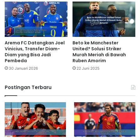
Beto ke Manchester
Arema FC Datangkan Joel
United? Solusi Striker
Vinicius, Transfer Diam-
Murah Meriah di Bawah
Diam yang Bisa Jadi
Ruben Amorim
Pembeda
22 Juni 2025
30 Januari 2026
Postingan Terbaru