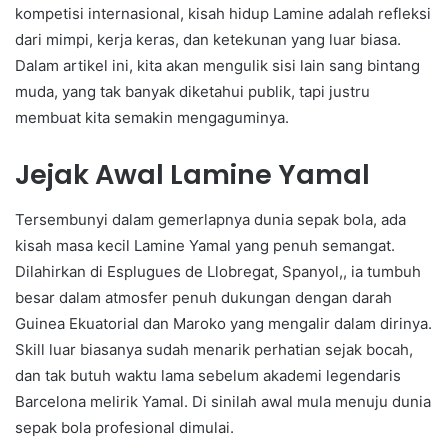
kompetisi internasional, kisah hidup Lamine adalah refleksi
dari mimpi, kerja keras, dan ketekunan yang luar biasa.
Dalam artikel ini, kita akan mengulik sisi lain sang bintang
muda, yang tak banyak diketahui publik, tapi justru
membuat kita semakin mengaguminya.
Jejak Awal Lamine Yamal
Tersembunyi dalam gemerlapnya dunia sepak bola, ada
kisah masa kecil Lamine Yamal yang penuh semangat.
Dilahirkan di Esplugues de Llobregat, Spanyol,, ia tumbuh
besar dalam atmosfer penuh dukungan dengan darah
Guinea Ekuatorial dan Maroko yang mengalir dalam dirinya.
Skill luar biasanya sudah menarik perhatian sejak bocah,
dan tak butuh waktu lama sebelum akademi legendaris
Barcelona melirik Yamal. Di sinilah awal mula menuju dunia
sepak bola profesional dimulai.