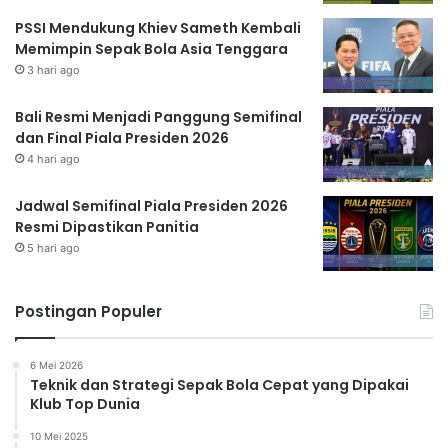
PSSI Mendukung Khiev Sameth Kembali
Memimpin Sepak Bola Asia Tenggara
3 hari ago
Bali Resmi Menjadi Panggung Semifinal
dan Final Piala Presiden 2026
4 hari ago
Jadwal Semifinal Piala Presiden 2026
Resmi Dipastikan Panitia
5 hari ago
Postingan Populer
6 Mei 2026
Teknik dan Strategi Sepak Bola Cepat yang Dipakai
Klub Top Dunia
10 Mei 2025