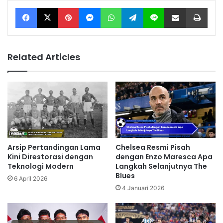
Facebook
X
Pinterest
Messenger
WhatsApp
Telegram
Line
Share via Email
Print
Related Articles
Arsip Pertandingan Lama
Chelsea Resmi Pisah
Kini Direstorasi dengan
dengan Enzo Maresca Apa
Teknologi Modern
Langkah Selanjutnya The
Blues
6 April 2026
4 Januari 2026