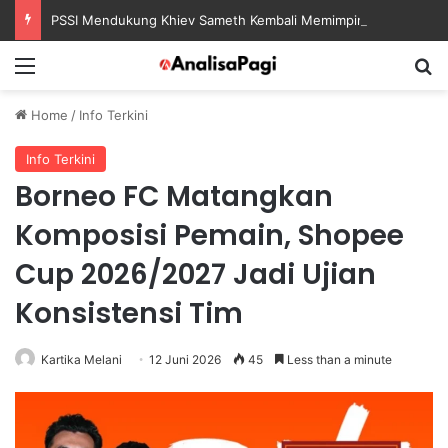
PSSI Mendukung Khiev Sameth Kembali Memimpin Sepak Bola Asia Tenggara
Menu
S
Home
/
Info Terkini
Info Terkini
Borneo FC Matangkan
Komposisi Pemain, Shopee
Cup 2026/2027 Jadi Ujian
Konsistensi Tim
Kartika Melani
12 Juni 2026
45
Less than a minute