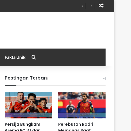
Random Arti
Search for
Fakta Unik
Postingan Terbaru
Persija Bungkam
Perebutan Rodri
Arema FC 3 1 dan
Memanas Saat