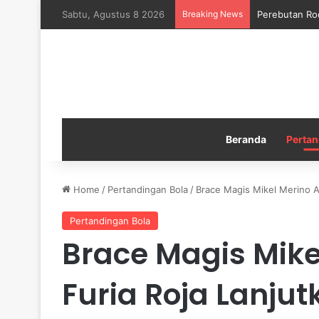
Sabtu, Agustus 8 2026
Breaking News
Perebutan Ro
Beranda
Pertan
Home
/
Pertandingan Bola
/
Brace Magis Mikel Merino A
Pertandingan Bola
Brace Magis Mike
Furia Roja Lanjut