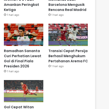
Amankan Peringkat
Barcelona Mengusik
Ketiga
Rencana Real Madrid
1 hari ago
1 hari ago
Ramadhan Sananta
Transisi Cepat Persija
Curi Perhatian Lewat
Berhasil Menghukum
Gol di Final Piala
Pertahanan Arema FC
Presiden 2026
1 hari ago
1 hari ago
Gol Cepat Witan