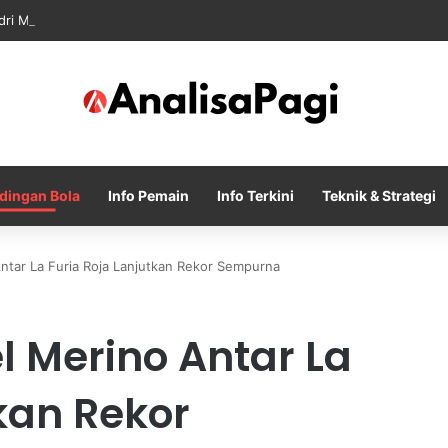
dri Memanas Saat Barcelona Mengusik Rencana Real Madrid
dingan Bola
Info Pemain
Info Terkini
Teknik & Strategi
ntar La Furia Roja Lanjutkan Rekor Sempurna
l Merino Antar La
kan Rekor