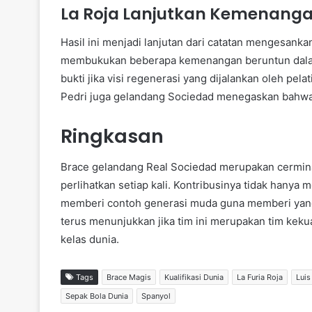
La Roja Lanjutkan Kemenang
Hasil ini menjadi lanjutan dari catatan mengesankan
membukukan beberapa kemenangan beruntun dalam k
bukti jika visi regenerasi yang dijalankan oleh pe
Pedri juga gelandang Sociedad menegaskan bahwa
Ringkasan
Brace gelandang Real Sociedad merupakan cerminan
perlihatkan setiap kali. Kontribusinya tidak hany
memberi contoh generasi muda guna memberi yang t
terus menunjukkan jika tim ini merupakan tim keku
kelas dunia.
Tags
Brace Magis
Kualifikasi Dunia
La Furia Roja
Luis
Sepak Bola Dunia
Spanyol