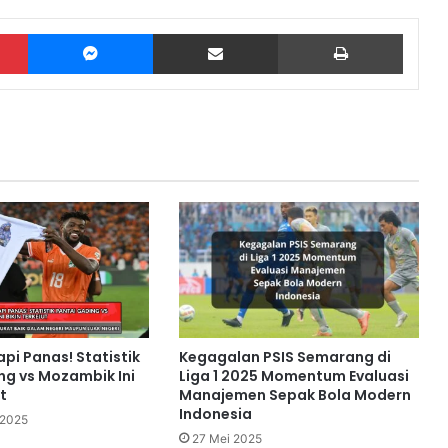
Pinterest
Messenger
Share via Email
Print
api Panas! Statistik
Kegagalan PSIS Semarang di
ng vs Mozambik Ini
Liga 1 2025 Momentum Evaluasi
t
Manajemen Sepak Bola Modern
Indonesia
 2025
27 Mei 2025