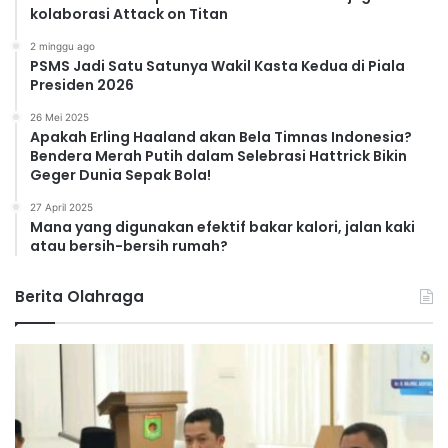
kolaborasi Attack on Titan
2 minggu ago
PSMS Jadi Satu Satunya Wakil Kasta Kedua di Piala
Presiden 2026
26 Mei 2025
Apakah Erling Haaland akan Bela Timnas Indonesia?
Bendera Merah Putih dalam Selebrasi Hattrick Bikin
Geger Dunia Sepak Bola!
27 April 2025
Mana yang digunakan efektif bakar kalori, jalan kaki
atau bersih-bersih rumah?
Berita Olahraga