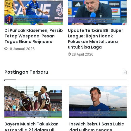
Di Puncak Klasemen, Persib
Update Terbaru BRI Super
Tetap Waspada: Pesan
League: Bojan Hodak
Tegas Eliano Reijnders
Fokuskan Mental Juara
untuk Sisa Laga
18 Januari 2026
28 April 2026
Postingan Terbaru
Bayern Munich Taklukkan
Ipswich Rekrut Sasa Lukic
Aston Villa 2 1 dalam Uji
dari Fulham dengan