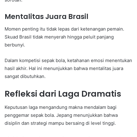
Mentalitas Juara Brasil
Momen penting itu tidak lepas dari ketenangan pemain.
Skuad Brasil tidak menyerah hingga peluit panjang
berbunyi.
Dalam kompetisi sepak bola, ketahanan emosi menentukan
hasil akhir. Hal ini menunjukkan bahwa mentalitas juara
sangat dibutuhkan.
Refleksi dari Laga Dramatis
Keputusan laga mengandung makna mendalam bagi
penggemar sepak bola. Jepang menunjukkan bahwa
disiplin dan strategi mampu bersaing di level tinggi.