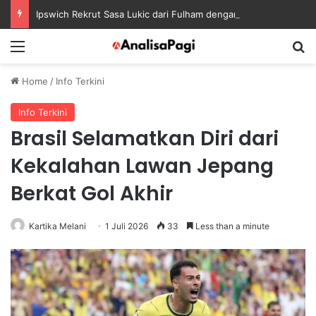
Ipswich Rekrut Sasa Lukic dari Fulham dengan Kontrak sampai 2030
Menu
S
Home
/
Info Terkini
Info Terkini
Brasil Selamatkan Diri dari
Kekalahan Lawan Jepang
Berkat Gol Akhir
Kartika Melani
1 Juli 2026
33
Less than a minute