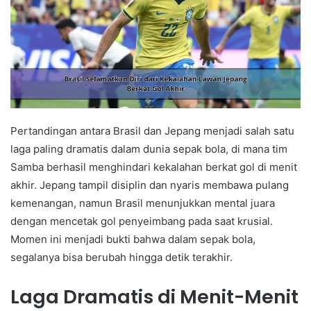
Pertandingan antara Brasil dan Jepang menjadi salah satu
laga paling dramatis dalam dunia sepak bola, di mana tim
Samba berhasil menghindari kekalahan berkat gol di menit
akhir. Jepang tampil disiplin dan nyaris membawa pulang
kemenangan, namun Brasil menunjukkan mental juara
dengan mencetak gol penyeimbang pada saat krusial.
Momen ini menjadi bukti bahwa dalam sepak bola,
segalanya bisa berubah hingga detik terakhir.
Laga Dramatis di Menit-Menit