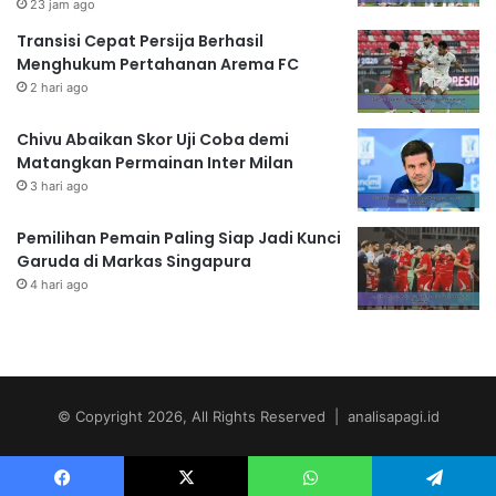
23 jam ago
Transisi Cepat Persija Berhasil
Menghukum Pertahanan Arema FC
2 hari ago
Chivu Abaikan Skor Uji Coba demi
Matangkan Permainan Inter Milan
3 hari ago
Pemilihan Pemain Paling Siap Jadi Kunci
Garuda di Markas Singapura
4 hari ago
© Copyright 2026, All Rights Reserved | analisapagi.id