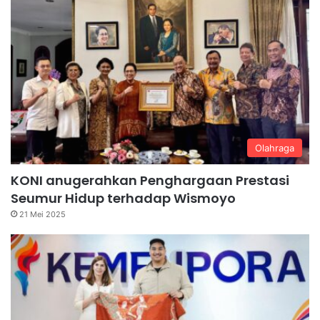
Olahraga
KONI anugerahkan Penghargaan Prestasi
Seumur Hidup terhadap Wismoyo
21 Mei 2025