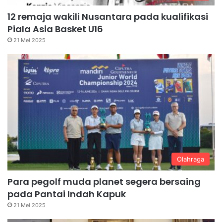
12 remaja wakili Nusantara pada kualifikasi
Piala Asia Basket U16
21 Mei 2025
Olahraga
Para pegolf muda planet segera bersaing
pada Pantai Indah Kapuk
21 Mei 2025