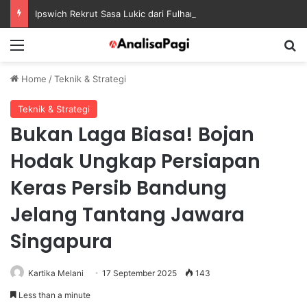
Ipswich Rekrut Sasa Lukic dari Fulham dengan Kontrak sampai 2030
Menu
S
Home
/
Teknik & Strategi
Teknik & Strategi
Bukan Laga Biasa! Bojan
Hodak Ungkap Persiapan
Keras Persib Bandung
Jelang Tantang Jawara
Singapura
Kartika Melani
17 September 2025
143
Less than a minute