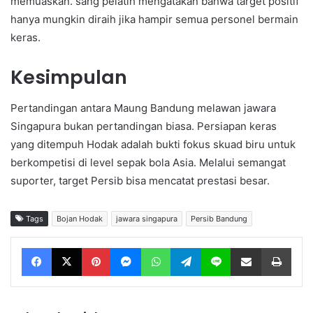
memuaskan. sang pelatih mengatakan bahwa target positif
hanya mungkin diraih jika hampir semua personel bermain
keras.
Kesimpulan
Pertandingan antara Maung Bandung melawan jawara
Singapura bukan pertandingan biasa. Persiapan keras
yang ditempuh Hodak adalah bukti fokus skuad biru untuk
berkompetisi di level sepak bola Asia. Melalui semangat
suporter, target Persib bisa mencatat prestasi besar.
Tags
Bojan Hodak
jawara singapura
Persib Bandung
Facebook
X
Pinterest
Messenger
WhatsApp
Telegram
Line
Share via Email
Print