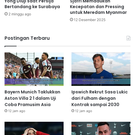
Yong Diuji saat Persija
Sjafri Memadukan
Bertandang ke Surabaya
Kecepatan dan Pressing
untuk Meredam Myanmar
2 minggu ago
12 Desember 2025
Postingan Terbaru
Bayern Munich Taklukkan
Ipswich Rekrut Sasa Lukic
Aston Villa 2 1 dalam Uji
dari Fulham dengan
Coba Pramusim Asia
Kontrak sampai 2030
12 jam ago
12 jam ago