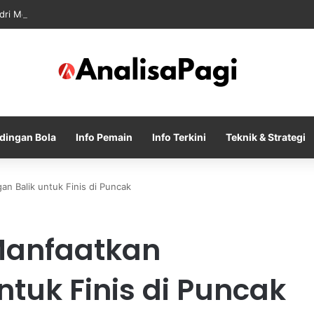
dri Memanas Saat Barcelona Mengusik Rencana Real Madrid
dingan Bola
Info Pemain
Info Terkini
Teknik & Strategi
n Balik untuk Finis di Puncak
Manfaatkan
ntuk Finis di Puncak