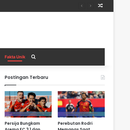
Random Arti
Search for
Fakta Unik
Postingan Terbaru
Persija Bungkam
Perebutan Rodri
Arema FC 3 1 dan
Memanas Saat