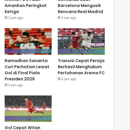
Amankan Peringkat
Barcelona Mengusik
Ketiga
Rencana Real Madrid
3 jam ago
3 jam ago
Ramadhan Sananta
Transisi Cepat Persija
Curi Perhatian Lewat
Berhasil Menghukum
Gol di Final Piala
Pertahanan Arema FC
Presiden 2026
3 jam ago
3 jam ago
Gol Cepat Witan