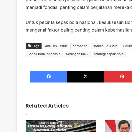
menjadi fondasi penting dalam perjalanan mereka d
Untuk pecinta sepak bola nasional, kesuksesan Bo
mengenai faktor paling penting dalam keberhasilan
Tags
Analisis Taktik
borneo fc
Borneo Fc Juara
Count
Sepak Bola Indonesia
Serangan Balik
strategi sepak bola
Facebook
X
Related Articles