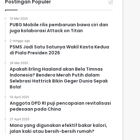
Postingan Populer
10 Mei 2025
PUBG Mobile rilis pembaruan bawa ciri dan
juga kolaborasi Attack on Titan
2 minggu ago
PSMS Jadi Satu Satunya Wakil Kasta Kedua
di Piala Presiden 2026
26 Mei 2025
Apakah Erling Haaland akan Bela Timnas
Indonesia? Bendera Merah Putih dalam
Selebrasi Hattrick Bikin Geger Dunia Sepak
Bola!
16 April 2025
Anggota DPD RI puji pencapaian revitalisasi
pedesaan pada China
27 April 2025
Mana yang digunakan efektif bakar kalori,
jalan kaki atau bersih-bersih rumah?