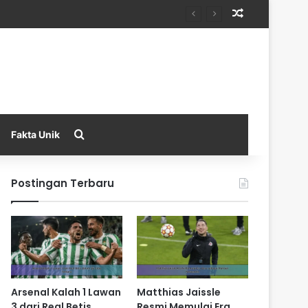
Random Arti
Search for
Fakta Unik
Postingan Terbaru
Arsenal Kalah 1 Lawan
Matthias Jaissle
3 dari Real Betis
Resmi Memulai Era