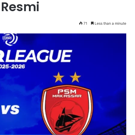
 Resmi
71
Less than a minute