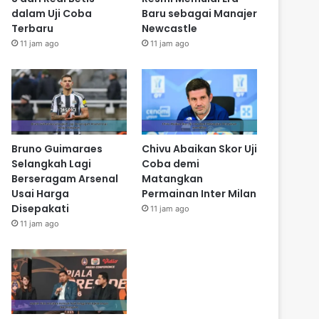
dalam Uji Coba
Baru sebagai Manajer
Terbaru
Newcastle
11 jam ago
11 jam ago
Bruno Guimaraes
Chivu Abaikan Skor Uji
Selangkah Lagi
Coba demi
Berseragam Arsenal
Matangkan
Usai Harga
Permainan Inter Milan
Disepakati
11 jam ago
11 jam ago