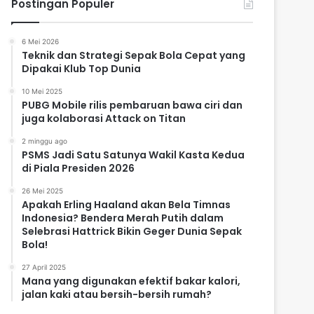
Postingan Populer
6 Mei 2026
Teknik dan Strategi Sepak Bola Cepat yang
Dipakai Klub Top Dunia
10 Mei 2025
PUBG Mobile rilis pembaruan bawa ciri dan
juga kolaborasi Attack on Titan
2 minggu ago
PSMS Jadi Satu Satunya Wakil Kasta Kedua
di Piala Presiden 2026
26 Mei 2025
Apakah Erling Haaland akan Bela Timnas
Indonesia? Bendera Merah Putih dalam
Selebrasi Hattrick Bikin Geger Dunia Sepak
Bola!
27 April 2025
Mana yang digunakan efektif bakar kalori,
jalan kaki atau bersih-bersih rumah?