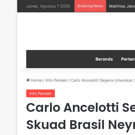
Jumat, Agustus 7 2026
Breaking News
Matthias Jais
Beranda
Pertan
Home
/
Info Pemain
/
Carlo Ancelotti Segera Umumkan S
Info Pemain
Carlo Ancelotti
Skuad Brasil Ne