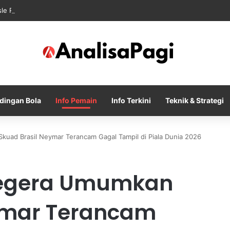
sle Resmi Memulai Era Baru sebagai Manajer Newcastle
dingan Bola
Info Pemain
Info Terkini
Teknik & Strategi
kuad Brasil Neymar Terancam Gagal Tampil di Piala Dunia 2026
 Segera Umumkan
ymar Terancam