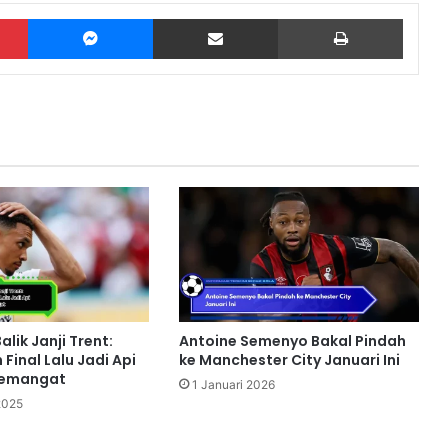
Pinterest
Messenger
Share via Email
Print
alik Janji Trent:
Antoine Semenyo Bakal Pindah
inal Lalu Jadi Api
ke Manchester City Januari Ini
Semangat
1 Januari 2026
2025