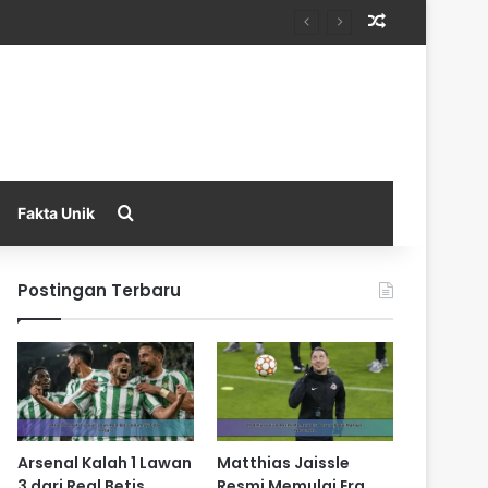
Random Arti
Search for
Fakta Unik
Postingan Terbaru
Arsenal Kalah 1 Lawan
Matthias Jaissle
3 dari Real Betis
Resmi Memulai Era