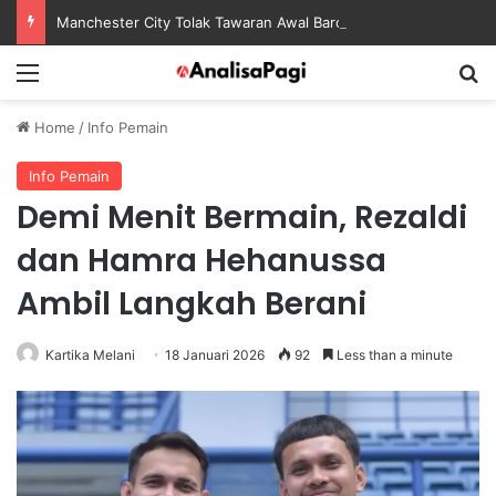
Manchester City Tolak Tawaran Awal Barcelona untuk Rodri
Menu
S
Home
/
Info Pemain
Info Pemain
Demi Menit Bermain, Rezaldi
dan Hamra Hehanussa
Ambil Langkah Berani
Kartika Melani
18 Januari 2026
92
Less than a minute