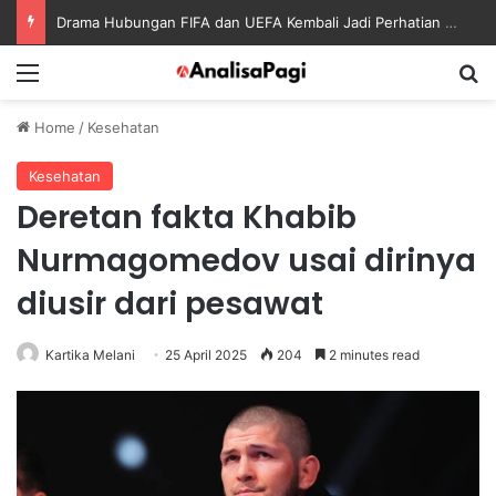
Drama Hubungan FIFA dan UEFA Kembali Jadi Perhatian Dunia Sepak Bola
Menu
S
Home
/
Kesehatan
Kesehatan
Deretan fakta Khabib
Nurmagomedov usai dirinya
diusir dari pesawat
Kartika Melani
25 April 2025
204
2 minutes read