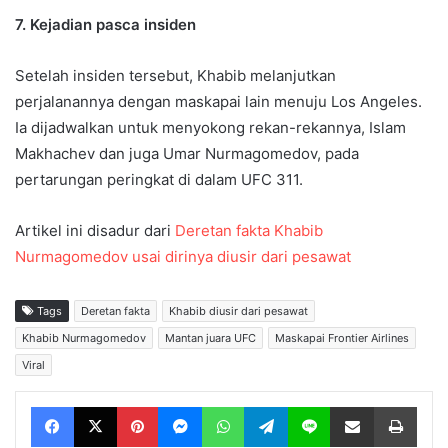
7. Kejadian pasca insiden
Setelah insiden tersebut, Khabib melanjutkan
perjalanannya dengan maskapai lain menuju Los Angeles.
Ia dijadwalkan untuk menyokong rekan-rekannya, Islam
Makhachev dan juga Umar Nurmagomedov, pada
pertarungan peringkat di dalam UFC 311.
Artikel ini disadur dari
Deretan fakta Khabib
Nurmagomedov usai dirinya diusir dari pesawat
Tags
Deretan fakta
Khabib diusir dari pesawat
Khabib Nurmagomedov
Mantan juara UFC
Maskapai Frontier Airlines
Viral
Facebook
X
Pinterest
Messenger
WhatsApp
Telegram
Line
Share via Email
Print