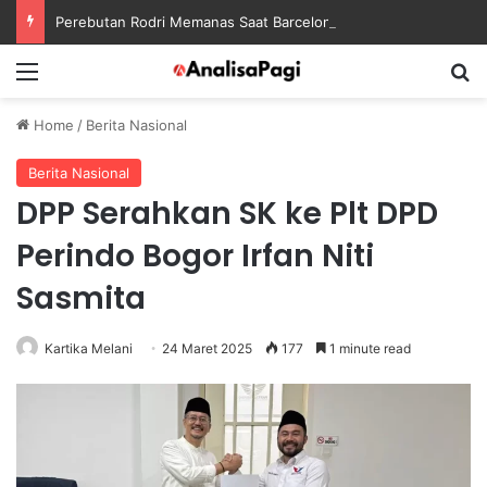
Perebutan Rodri Memanas Saat Barcelona Mengusik Rencana Real Madrid
Menu
S
Home
/
Berita Nasional
Berita Nasional
DPP Serahkan SK ke Plt DPD
Perindo Bogor Irfan Niti
Sasmita
Kartika Melani
24 Maret 2025
177
1 minute read