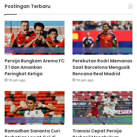
Postingan Terbaru
Persija Bungkam Arema FC
Perebutan Rodri Memanas
3 1 dan Amankan
Saat Barcelona Mengusik
Peringkat Ketiga
Rencana Real Madrid
19 jam ago
19 jam ago
Ramadhan Sananta Curi
Transisi Cepat Persija