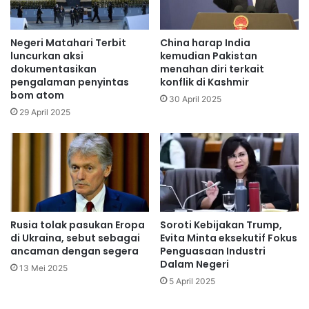
Negeri Matahari Terbit
China harap India
luncurkan aksi
kemudian Pakistan
dokumentasikan
menahan diri terkait
pengalaman penyintas
konflik di Kashmir
bom atom
30 April 2025
29 April 2025
Rusia tolak pasukan Eropa
Soroti Kebijakan Trump,
di Ukraina, sebut sebagai
Evita Minta eksekutif Fokus
ancaman dengan segera
Penguasaan Industri
Dalam Negeri
13 Mei 2025
5 April 2025