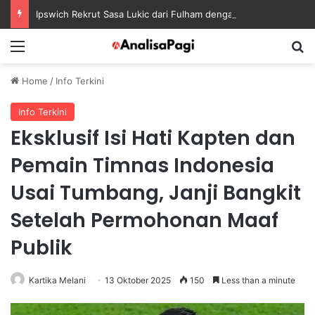
Ipswich Rekrut Sasa Lukic dari Fulham dengan Kontrak sampai 2030
Menu
S
Home
/
Info Terkini
Info Terkini
Eksklusif Isi Hati Kapten dan
Pemain Timnas Indonesia
Usai Tumbang, Janji Bangkit
Setelah Permohonan Maaf
Publik
Kartika Melani
13 Oktober 2025
150
Less than a minute