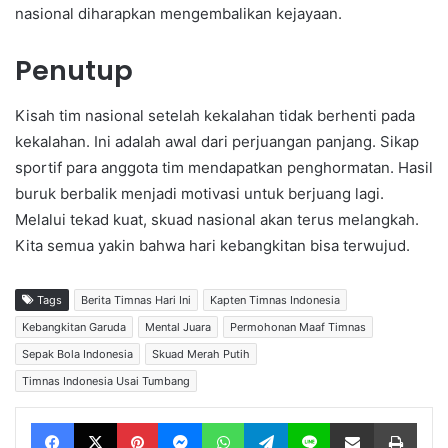
nasional diharapkan mengembalikan kejayaan.
Penutup
Kisah tim nasional setelah kekalahan tidak berhenti pada
kekalahan. Ini adalah awal dari perjuangan panjang. Sikap
sportif para anggota tim mendapatkan penghormatan. Hasil
buruk berbalik menjadi motivasi untuk berjuang lagi.
Melalui tekad kuat, skuad nasional akan terus melangkah.
Kita semua yakin bahwa hari kebangkitan bisa terwujud.
Tags
Berita Timnas Hari Ini
Kapten Timnas Indonesia
Kebangkitan Garuda
Mental Juara
Permohonan Maaf Timnas
Sepak Bola Indonesia
Skuad Merah Putih
Timnas Indonesia Usai Tumbang
Facebook
X
Pinterest
Messenger
WhatsApp
Telegram
Line
Share via Email
Print