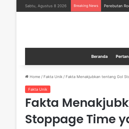
Sabtu, Agustus 8 2026
Breaking News
Perebutan Ro
Beranda
Pertan
Home
/
Fakta Unik
/
Fakta Menakjubkan tentang Gol S
Fakta Unik
Fakta Menakjubk
Stoppage Time 