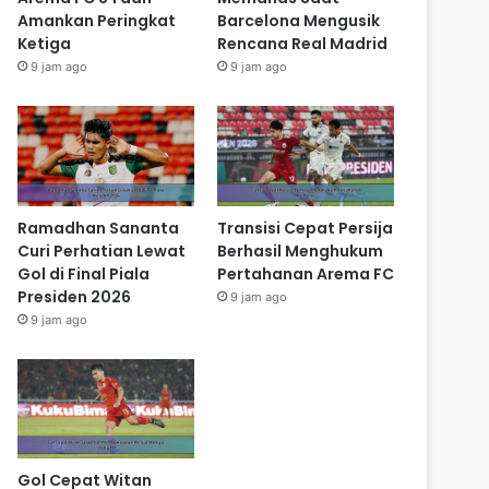
Amankan Peringkat
Barcelona Mengusik
Ketiga
Rencana Real Madrid
9 jam ago
9 jam ago
Ramadhan Sananta
Transisi Cepat Persija
Curi Perhatian Lewat
Berhasil Menghukum
Gol di Final Piala
Pertahanan Arema FC
Presiden 2026
9 jam ago
9 jam ago
Gol Cepat Witan