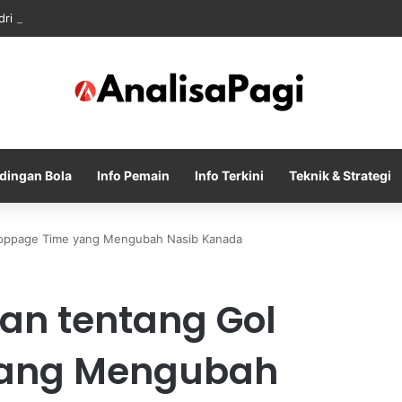
dri Memanas Saat Barcelona Mengusik Rencana Real Madrid
dingan Bola
Info Pemain
Info Terkini
Teknik & Strategi
toppage Time yang Mengubah Nasib Kanada
an tentang Gol
yang Mengubah