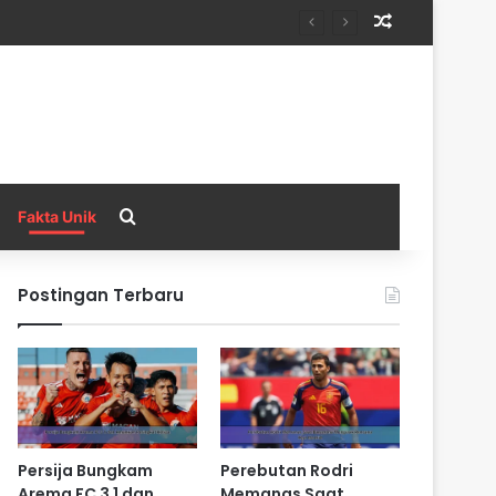
Random Arti
Search for
Fakta Unik
Postingan Terbaru
Persija Bungkam
Perebutan Rodri
Arema FC 3 1 dan
Memanas Saat