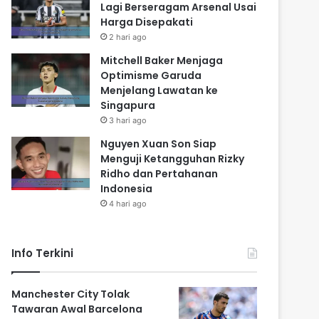
Lagi Berseragam Arsenal Usai
Harga Disepakati
2 hari ago
Mitchell Baker Menjaga
Optimisme Garuda
Menjelang Lawatan ke
Singapura
3 hari ago
Nguyen Xuan Son Siap
Menguji Ketangguhan Rizky
Ridho dan Pertahanan
Indonesia
4 hari ago
Info Terkini
Manchester City Tolak
Tawaran Awal Barcelona