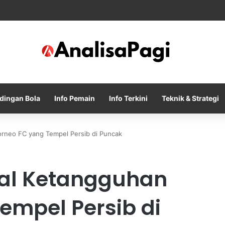
ty Tolak Tawaran Awal Barcelona untuk Rodri
dingan Bola
Info Pemain
Info Terkini
Teknik & Strategi
orneo FC yang Tempel Persib di Puncak
oal Ketangguhan
empel Persib di