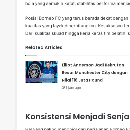
bola yang semakin ketat, stabilitas performa menja
Posisi Borneo FC yang terus berada dekat denga
kualitas yang layak diperhitungkan. Kesuksesan te
Dari kualitas skuad hingga kerja keras tim pelatih,
Related Articles
Elliot Anderson Jadi Rekrutan
Besar Manchester City dengan
Nilai 116 Juta Pound
1 jam ago
Konsistensi Menjadi Senj
Hal yang paling menonjol dari perjalanan Borneo FC