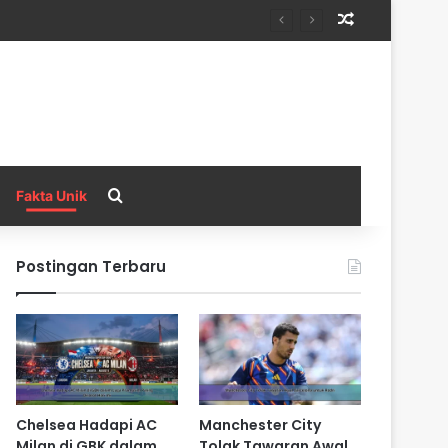
Random Arti
Search for
Fakta Unik
Postingan Terbaru
Chelsea Hadapi AC
Manchester City
Milan di GBK dalam
Tolak Tawaran Awal