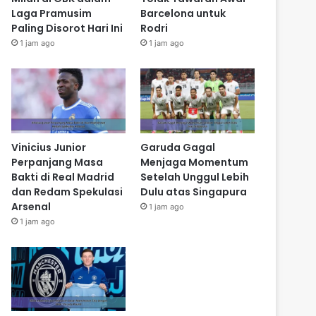
Laga Pramusim
Barcelona untuk
Paling Disorot Hari Ini
Rodri
1 jam ago
1 jam ago
Vinicius Junior
Garuda Gagal
Perpanjang Masa
Menjaga Momentum
Bakti di Real Madrid
Setelah Unggul Lebih
dan Redam Spekulasi
Dulu atas Singapura
Arsenal
1 jam ago
1 jam ago