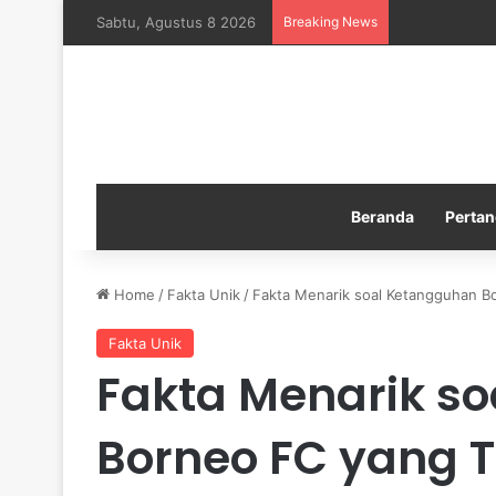
Sabtu, Agustus 8 2026
Breaking News
Manchester Ci
Beranda
Pertan
Home
/
Fakta Unik
/
Fakta Menarik soal Ketangguhan B
Fakta Unik
Fakta Menarik s
Borneo FC yang T