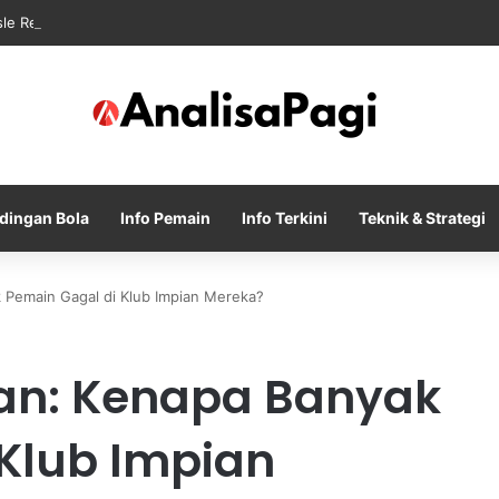
sle Resmi Memulai Era Baru sebagai Manajer Newcastle
dingan Bola
Info Pemain
Info Terkini
Teknik & Strategi
 Pemain Gagal di Klub Impian Mereka?
an: Kenapa Banyak
Klub Impian