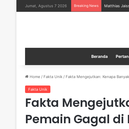
Jumat, Agustus 7 2026
Breaking News
Matthias Jais
Beranda
Pertan
Home
/
Fakta Unik
/
Fakta Mengejutkan: Kenapa Banyak
Fakta Unik
Fakta Mengejutk
Pemain Gagal di 