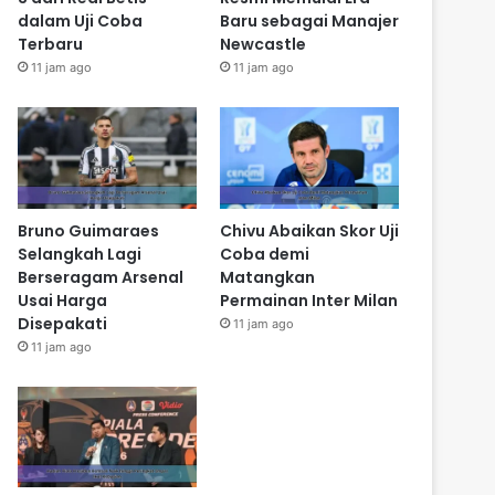
dalam Uji Coba
Baru sebagai Manajer
Terbaru
Newcastle
11 jam ago
11 jam ago
Bruno Guimaraes
Chivu Abaikan Skor Uji
Selangkah Lagi
Coba demi
Berseragam Arsenal
Matangkan
Usai Harga
Permainan Inter Milan
Disepakati
11 jam ago
11 jam ago