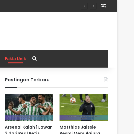
Random Arti
Search for
Fakta Unik
Postingan Terbaru
Arsenal Kalah 1 Lawan
Matthias Jaissle
3 dari Real Betis
Resmi Memulai Era