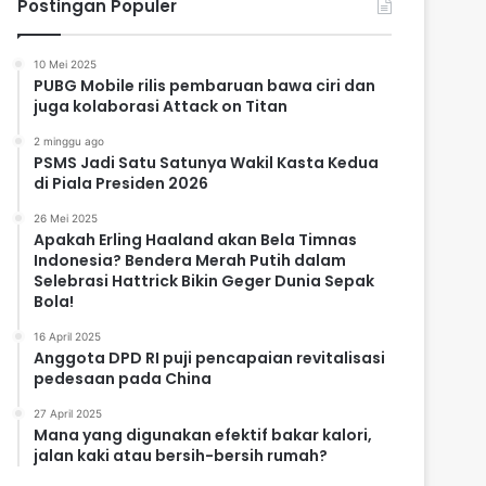
Postingan Populer
10 Mei 2025
PUBG Mobile rilis pembaruan bawa ciri dan
juga kolaborasi Attack on Titan
2 minggu ago
PSMS Jadi Satu Satunya Wakil Kasta Kedua
di Piala Presiden 2026
26 Mei 2025
Apakah Erling Haaland akan Bela Timnas
Indonesia? Bendera Merah Putih dalam
Selebrasi Hattrick Bikin Geger Dunia Sepak
Bola!
16 April 2025
Anggota DPD RI puji pencapaian revitalisasi
pedesaan pada China
27 April 2025
Mana yang digunakan efektif bakar kalori,
jalan kaki atau bersih-bersih rumah?