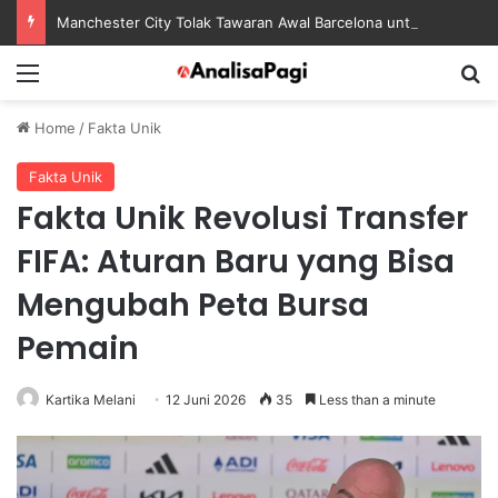
Manchester City Tolak Tawaran Awal Barcelona untuk Rodri
Menu
S
Home
/
Fakta Unik
Fakta Unik
Fakta Unik Revolusi Transfer
FIFA: Aturan Baru yang Bisa
Mengubah Peta Bursa
Pemain
Kartika Melani
12 Juni 2026
35
Less than a minute