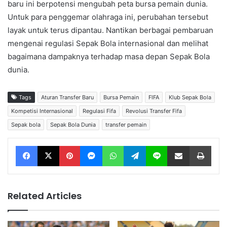
baru ini berpotensi mengubah peta bursa pemain dunia.
Untuk para penggemar olahraga ini, perubahan tersebut
layak untuk terus dipantau. Nantikan berbagai pembaruan
mengenai regulasi Sepak Bola internasional dan melihat
bagaimana dampaknya terhadap masa depan Sepak Bola
dunia.
Tags
Aturan Transfer Baru
Bursa Pemain
FIFA
Klub Sepak Bola
Kompetisi Internasional
Regulasi Fifa
Revolusi Transfer Fifa
Sepak bola
Sepak Bola Dunia
transfer pemain
Facebook
X
Pinterest
Messenger
WhatsApp
Telegram
Line
Share via Email
Print
Related Articles