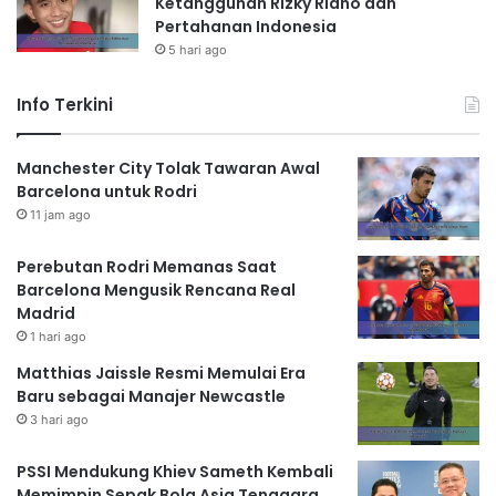
Ketangguhan Rizky Ridho dan
Pertahanan Indonesia
5 hari ago
Info Terkini
Manchester City Tolak Tawaran Awal
Barcelona untuk Rodri
11 jam ago
Perebutan Rodri Memanas Saat
Barcelona Mengusik Rencana Real
Madrid
1 hari ago
Matthias Jaissle Resmi Memulai Era
Baru sebagai Manajer Newcastle
3 hari ago
PSSI Mendukung Khiev Sameth Kembali
Memimpin Sepak Bola Asia Tenggara