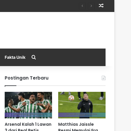
Random Arti
Search for
Fakta Unik
Postingan Terbaru
Arsenal Kalah 1 Lawan
Matthias Jaissle
3 dari Real Betis
Resmi Memulai Era