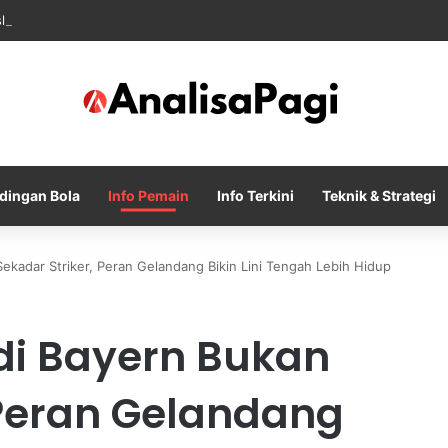
sle Resmi Memulai Era Baru sebagai Manajer Newcastle
dingan Bola
Info Pemain
Info Terkini
Teknik & Strategi
kadar Striker, Peran Gelandang Bikin Lini Tengah Lebih Hidup
i Bayern Bukan
 Peran Gelandang