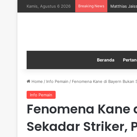
Kamis, Agustus 6 2026
Breaking News
Matthias Jais
Beranda
Pertan
Home
/
Info Pemain
/
Fenomena Kane di Bayern Bukan Se
Info Pemain
Fenomena Kane d
Sekadar Striker,