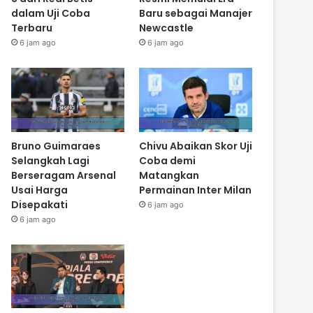
dalam Uji Coba
Baru sebagai Manajer
Terbaru
Newcastle
6 jam ago
6 jam ago
Bruno Guimaraes
Chivu Abaikan Skor Uji
Selangkah Lagi
Coba demi
Berseragam Arsenal
Matangkan
Usai Harga
Permainan Inter Milan
Disepakati
6 jam ago
6 jam ago