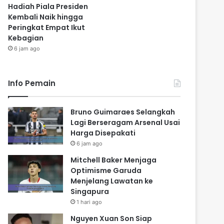
Hadiah Piala Presiden
Kembali Naik hingga
Peringkat Empat Ikut
Kebagian
6 jam ago
Info Pemain
Bruno Guimaraes Selangkah
Lagi Berseragam Arsenal Usai
Harga Disepakati
6 jam ago
Mitchell Baker Menjaga
Optimisme Garuda
Menjelang Lawatan ke
Singapura
1 hari ago
Nguyen Xuan Son Siap