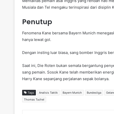
Mentalitas pemain asal Inggris yang rendah hati 
Musiala dan Tel mengaku terinspirasi dari disiplin 
Penutup
Fenomena Kane bersama Bayern Munich menegaska
hanya lewat gol.
Dengan insting luar biasa, sang bomber Inggris be
Saat ini, Die Roten bukan semata bergantung penye
sang pemain. Sosok Kane telah memberikan energi p
Harry Kane sepanjang perjalanan sepak bolanya.
Tags
Analisis Taktik
Bayern Munich
Bundesliga
Gelan
Thomas Tuchel