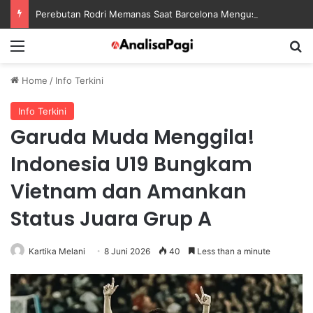
Perebutan Rodri Memanas Saat Barcelona Mengusik Rencana Real Madrid
Menu
S
Home
/
Info Terkini
Info Terkini
Garuda Muda Menggila!
Indonesia U19 Bungkam
Vietnam dan Amankan
Status Juara Grup A
Kartika Melani
8 Juni 2026
40
Less than a minute