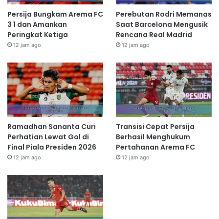
Persija Bungkam Arema FC
Perebutan Rodri Memanas
3 1 dan Amankan
Saat Barcelona Mengusik
Peringkat Ketiga
Rencana Real Madrid
12 jam ago
12 jam ago
Ramadhan Sananta Curi
Transisi Cepat Persija
Perhatian Lewat Gol di
Berhasil Menghukum
Final Piala Presiden 2026
Pertahanan Arema FC
12 jam ago
12 jam ago