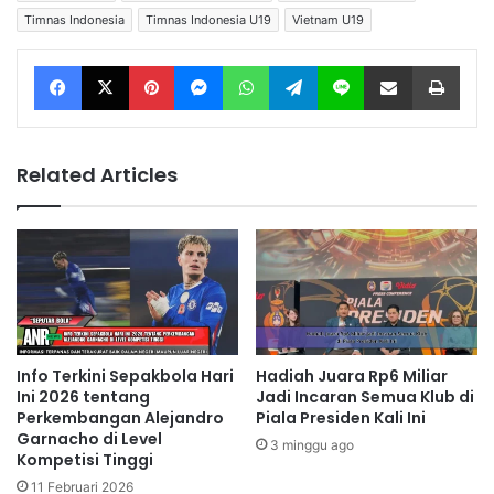
Timnas Indonesia
Timnas Indonesia U19
Vietnam U19
Facebook
X
Pinterest
Messenger
WhatsApp
Telegram
Line
Share via Email
Print
Related Articles
Info Terkini Sepakbola Hari
Hadiah Juara Rp6 Miliar
Ini 2026 tentang
Jadi Incaran Semua Klub di
Perkembangan Alejandro
Piala Presiden Kali Ini
Garnacho di Level
3 minggu ago
Kompetisi Tinggi
11 Februari 2026