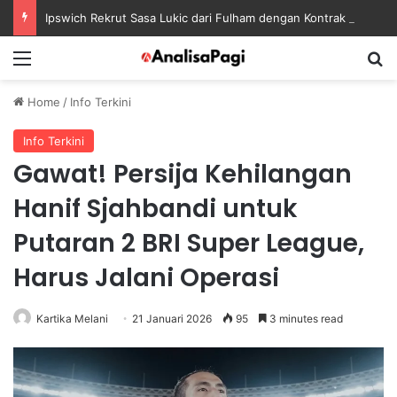
Ipswich Rekrut Sasa Lukic dari Fulham dengan Kontrak sampai 2030
Menu
S
Home
/
Info Terkini
Info Terkini
Gawat! Persija Kehilangan
Hanif Sjahbandi untuk
Putaran 2 BRI Super League,
Harus Jalani Operasi
Kartika Melani
21 Januari 2026
95
3 minutes read