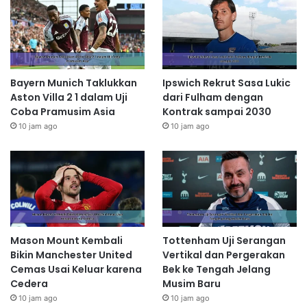
Bayern Munich Taklukkan
Ipswich Rekrut Sasa Lukic
Aston Villa 2 1 dalam Uji
dari Fulham dengan
Coba Pramusim Asia
Kontrak sampai 2030
10 jam ago
10 jam ago
Mason Mount Kembali
Tottenham Uji Serangan
Bikin Manchester United
Vertikal dan Pergerakan
Cemas Usai Keluar karena
Bek ke Tengah Jelang
Cedera
Musim Baru
10 jam ago
10 jam ago