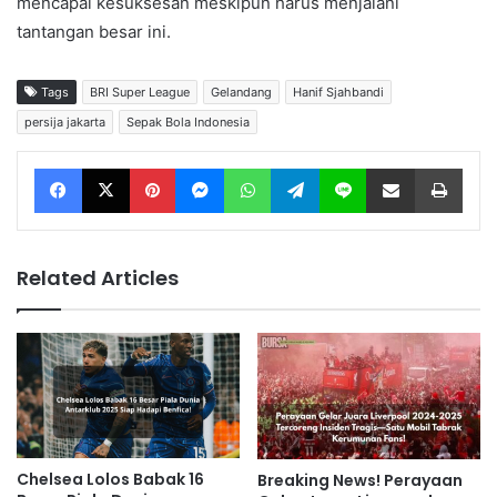
mencapai kesuksesan meskipun harus menjalani
tantangan besar ini.
Tags
BRI Super League
Gelandang
Hanif Sjahbandi
persija jakarta
Sepak Bola Indonesia
Facebook
X
Pinterest
Messenger
WhatsApp
Telegram
Line
Share via Email
Print
Related Articles
Chelsea Lolos Babak 16
Breaking News! Perayaan