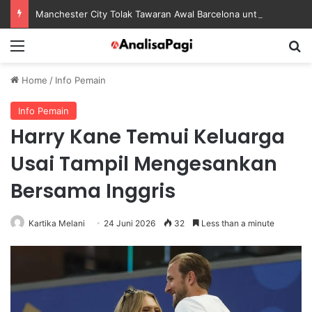
Manchester City Tolak Tawaran Awal Barcelona untuk Rodri
Menu
S
Home
/
Info Pemain
Info Pemain
Harry Kane Temui Keluarga
Usai Tampil Mengesankan
Bersama Inggris
Kartika Melani
24 Juni 2026
32
Less than a minute