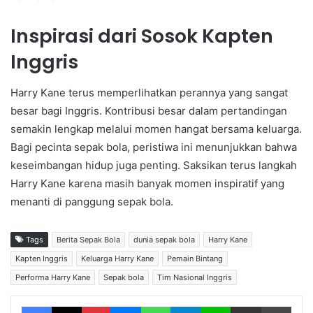
Inspirasi dari Sosok Kapten
Inggris
Harry Kane terus memperlihatkan perannya yang sangat
besar bagi Inggris. Kontribusi besar dalam pertandingan
semakin lengkap melalui momen hangat bersama keluarga.
Bagi pecinta sepak bola, peristiwa ini menunjukkan bahwa
keseimbangan hidup juga penting. Saksikan terus langkah
Harry Kane karena masih banyak momen inspiratif yang
menanti di panggung sepak bola.
Tags
Berita Sepak Bola
dunia sepak bola
Harry Kane
Kapten Inggris
Keluarga Harry Kane
Pemain Bintang
Performa Harry Kane
Sepak bola
Tim Nasional Inggris
Facebook
X
Pinterest
Messenger
WhatsApp
Telegram
Line
Share via Email
Print