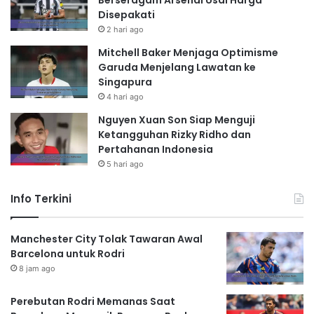
Berseragam Arsenal Usai Harga
Disepakati
2 hari ago
Mitchell Baker Menjaga Optimisme
Garuda Menjelang Lawatan ke
Singapura
4 hari ago
Nguyen Xuan Son Siap Menguji
Ketangguhan Rizky Ridho dan
Pertahanan Indonesia
5 hari ago
Info Terkini
Manchester City Tolak Tawaran Awal
Barcelona untuk Rodri
8 jam ago
Perebutan Rodri Memanas Saat