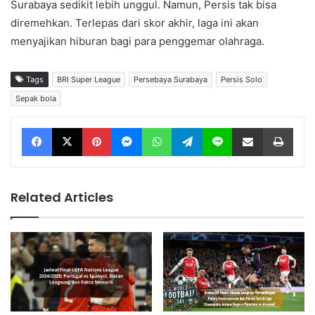
Surabaya sedikit lebih unggul. Namun, Persis tak bisa
diremehkan. Terlepas dari skor akhir, laga ini akan
menyajikan hiburan bagi para penggemar olahraga.
Tags
BRI Super League
Persebaya Surabaya
Persis Solo
Sepak bola
Facebook
X
Pinterest
Messenger
WhatsApp
Telegram
Line
Share via Email
Print
Related Articles