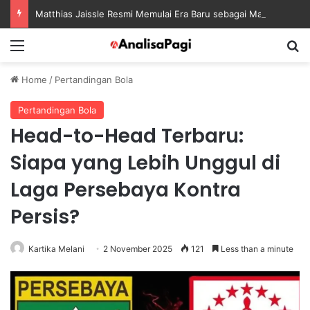
Matthias Jaissle Resmi Memulai Era Baru sebagai Manajer Newcastle
Menu
S
Home
/
Pertandingan Bola
Pertandingan Bola
Head-to-Head Terbaru:
Siapa yang Lebih Unggul di
Laga Persebaya Kontra
Persis?
Kartika Melani
2 November 2025
121
Less than a minute