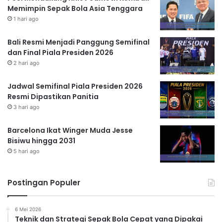
Memimpin Sepak Bola Asia Tenggara
1 hari ago
Bali Resmi Menjadi Panggung Semifinal
dan Final Piala Presiden 2026
2 hari ago
Jadwal Semifinal Piala Presiden 2026
Resmi Dipastikan Panitia
3 hari ago
Barcelona Ikat Winger Muda Jesse
Bisiwu hingga 2031
5 hari ago
Postingan Populer
6 Mei 2026
Teknik dan Strategi Sepak Bola Cepat yang Dipakai