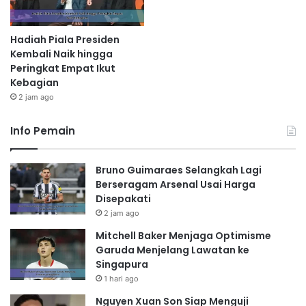
Hadiah Piala Presiden
Kembali Naik hingga
Peringkat Empat Ikut
Kebagian
2 jam ago
Info Pemain
Bruno Guimaraes Selangkah Lagi
Berseragam Arsenal Usai Harga
Disepakati
2 jam ago
Mitchell Baker Menjaga Optimisme
Garuda Menjelang Lawatan ke
Singapura
1 hari ago
Nguyen Xuan Son Siap Menguji