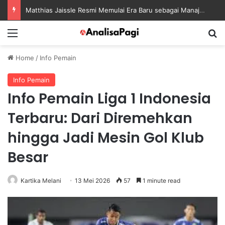
Matthias Jaissle Resmi Memulai Era Baru sebagai Manajer Newcastle
Menu
S
Home
/
Info Pemain
Info Pemain
Info Pemain Liga 1 Indonesia
Terbaru: Dari Diremehkan
hingga Jadi Mesin Gol Klub
Besar
Kartika Melani
13 Mei 2026
57
1 minute read