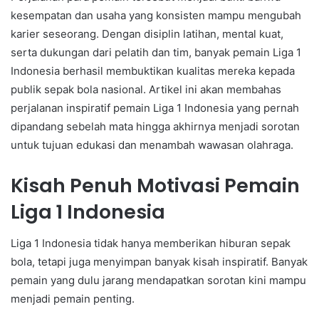
kesempatan dan usaha yang konsisten mampu mengubah
karier seseorang. Dengan disiplin latihan, mental kuat,
serta dukungan dari pelatih dan tim, banyak pemain Liga 1
Indonesia berhasil membuktikan kualitas mereka kepada
publik sepak bola nasional. Artikel ini akan membahas
perjalanan inspiratif pemain Liga 1 Indonesia yang pernah
dipandang sebelah mata hingga akhirnya menjadi sorotan
untuk tujuan edukasi dan menambah wawasan olahraga.
Kisah Penuh Motivasi Pemain
Liga 1 Indonesia
Liga 1 Indonesia tidak hanya memberikan hiburan sepak
bola, tetapi juga menyimpan banyak kisah inspiratif. Banyak
pemain yang dulu jarang mendapatkan sorotan kini mampu
menjadi pemain penting.