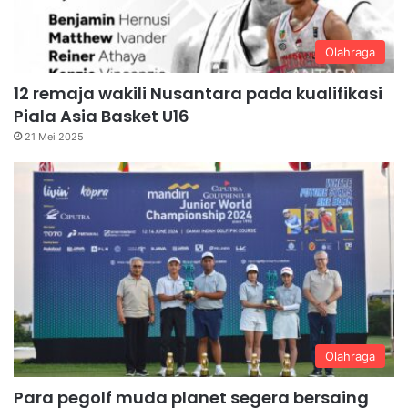
Olahraga
12 remaja wakili Nusantara pada kualifikasi
Piala Asia Basket U16
21 Mei 2025
Olahraga
Para pegolf muda planet segera bersaing