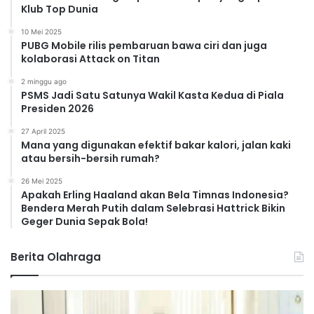
Klub Top Dunia
10 Mei 2025
PUBG Mobile rilis pembaruan bawa ciri dan juga
kolaborasi Attack on Titan
2 minggu ago
PSMS Jadi Satu Satunya Wakil Kasta Kedua di Piala
Presiden 2026
27 April 2025
Mana yang digunakan efektif bakar kalori, jalan kaki
atau bersih-bersih rumah?
26 Mei 2025
Apakah Erling Haaland akan Bela Timnas Indonesia?
Bendera Merah Putih dalam Selebrasi Hattrick Bikin
Geger Dunia Sepak Bola!
Berita Olahraga