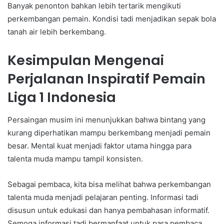
Banyak penonton bahkan lebih tertarik mengikuti
perkembangan pemain. Kondisi tadi menjadikan sepak bola
tanah air lebih berkembang.
Kesimpulan Mengenai
Perjalanan Inspiratif Pemain
Liga 1 Indonesia
Persaingan musim ini menunjukkan bahwa bintang yang
kurang diperhatikan mampu berkembang menjadi pemain
besar. Mental kuat menjadi faktor utama hingga para
talenta muda mampu tampil konsisten.
Sebagai pembaca, kita bisa melihat bahwa perkembangan
talenta muda menjadi pelajaran penting. Informasi tadi
disusun untuk edukasi dan hanya pembahasan informatif.
Semoga informasi tadi bermanfaat untuk para pembaca.