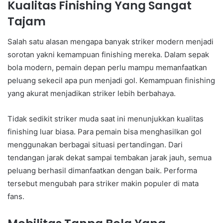
Kualitas Finishing Yang Sangat
Tajam
Salah satu alasan mengapa banyak striker modern menjadi
sorotan yakni kemampuan finishing mereka. Dalam sepak
bola modern, pemain depan perlu mampu memanfaatkan
peluang sekecil apa pun menjadi gol. Kemampuan finishing
yang akurat menjadikan striker lebih berbahaya.
Tidak sedikit striker muda saat ini menunjukkan kualitas
finishing luar biasa. Para pemain bisa menghasilkan gol
menggunakan berbagai situasi pertandingan. Dari
tendangan jarak dekat sampai tembakan jarak jauh, semua
peluang berhasil dimanfaatkan dengan baik. Performa
tersebut mengubah para striker makin populer di mata
fans.