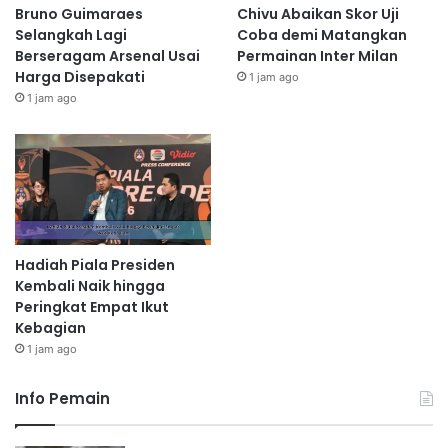
Bruno Guimaraes
Chivu Abaikan Skor Uji
Selangkah Lagi
Coba demi Matangkan
Berseragam Arsenal Usai
Permainan Inter Milan
Harga Disepakati
1 jam ago
1 jam ago
Hadiah Piala Presiden
Kembali Naik hingga
Peringkat Empat Ikut
Kebagian
1 jam ago
Info Pemain