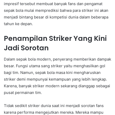
impresif tersebut membuat banyak fans dan pengamat
sepak bola mulai memprediksi bahwa para striker ini akan
menjadi bintang besar di kompetisi dunia dalam beberapa
tahun ke depan.
Penampilan Striker Yang Kini
Jadi Sorotan
Dalam sepak bola modern, penyerang memberikan dampak
besar. Fungsi utama sang striker yaitu menghasilkan gol
bagi tim. Namun, sepak bola masa kini mengharuskan
striker demi mempunyai kemampuan yang lebih lengkap.
Karena, banyak striker modern sekarang dianggap sebagai
pusat permainan tim.
Tidak sedikit striker dunia saat ini menjadi sorotan fans
karena performa mengejutkan mereka. Mereka mampu