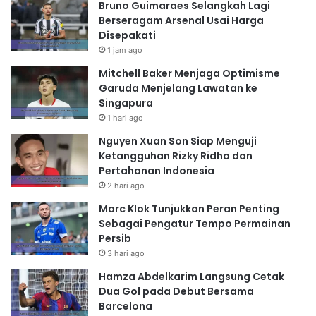
Bruno Guimaraes Selangkah Lagi
Berseragam Arsenal Usai Harga
Disepakati
1 jam ago
Mitchell Baker Menjaga Optimisme
Garuda Menjelang Lawatan ke
Singapura
1 hari ago
Nguyen Xuan Son Siap Menguji
Ketangguhan Rizky Ridho dan
Pertahanan Indonesia
2 hari ago
Marc Klok Tunjukkan Peran Penting
Sebagai Pengatur Tempo Permainan
Persib
3 hari ago
Hamza Abdelkarim Langsung Cetak
Dua Gol pada Debut Bersama
Barcelona