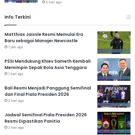
5 hari ago
Info Terkini
Matthias Jaissle Resmi Memulai Era
Baru sebagai Manajer Newcastle
1 jam ago
PSSI Mendukung Khiev Sameth Kembali
Memimpin Sepak Bola Asia Tenggara
1 hari ago
Bali Resmi Menjadi Panggung Semifinal
dan Final Piala Presiden 2026
2 hari ago
Jadwal Semifinal Piala Presiden 2026
Resmi Dipastikan Panitia
3 hari ago