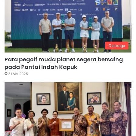
Olahraga
Para pegolf muda planet segera bersaing
pada Pantai Indah Kapuk
21 Mei 2025