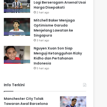
Lagi Berseragam Arsenal Usai
Harga Disepakati
2 hari ago
Mitchell Baker Menjaga
Optimisme Garuda
Menjelang Lawatan ke
Singapura
3 hari ago
Nguyen Xuan Son Siap
Menguji Ketangguhan Rizky
Ridho dan Pertahanan
Indonesia
5 hari ago
Info Terkini
Manchester City Tolak
Tawaran Awal Barcelona