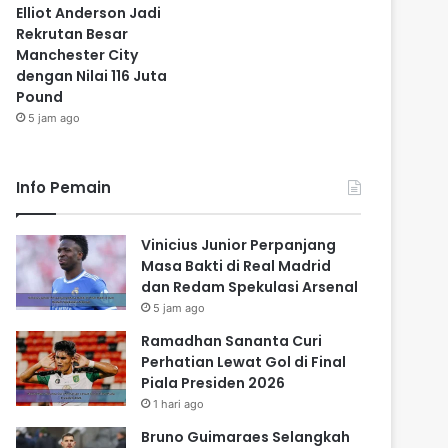
Elliot Anderson Jadi
Rekrutan Besar
Manchester City
dengan Nilai 116 Juta
Pound
5 jam ago
Info Pemain
Vinicius Junior Perpanjang
Masa Bakti di Real Madrid
dan Redam Spekulasi Arsenal
5 jam ago
Ramadhan Sananta Curi
Perhatian Lewat Gol di Final
Piala Presiden 2026
1 hari ago
Bruno Guimaraes Selangkah