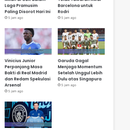
Laga Pramusim
Barcelona untuk
Paling Disorot Hari Ini
Rodri
5 jam ago
5 jam ago
Vinicius Junior
Garuda Gagal
Perpanjang Masa
Menjaga Momentum
Bakti di Real Madrid
Setelah Unggul Lebih
dan Redam Spekulasi
Dulu atas Singapura
Arsenal
5 jam ago
5 jam ago