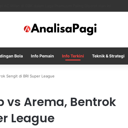
ty Tolak Tawaran Awal Barcelona untuk Rodri
dingan Bola
Info Pemain
Info Terkini
Teknik & Strategi
trok Sengit di BRI Super League
sib vs Arema, Bentrok
er League