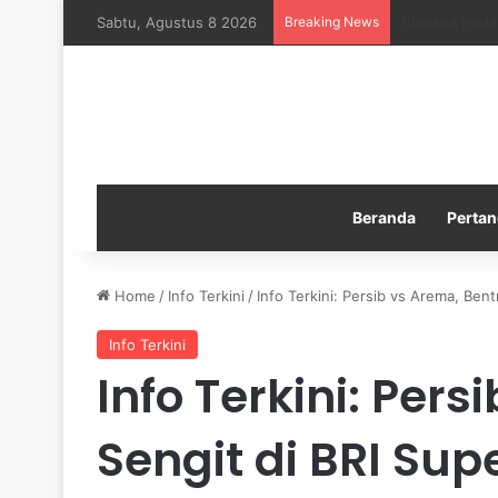
Sabtu, Agustus 8 2026
Breaking News
Manchester Ci
Beranda
Pertan
Home
/
Info Terkini
/
Info Terkini: Persib vs Arema, Ben
Info Terkini
Info Terkini: Per
Sengit di BRI Sup