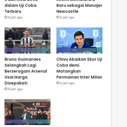
dalam Uji Coba
Baru sebagai Manajer
Terbaru
Newcastle
9 jam ago
9 jam ago
Bruno Guimaraes
Chivu Abaikan Skor Uji
Selangkah Lagi
Coba demi
Berseragam Arsenal
Matangkan
Usai Harga
Permainan Inter Milan
Disepakati
9 jam ago
9 jam ago