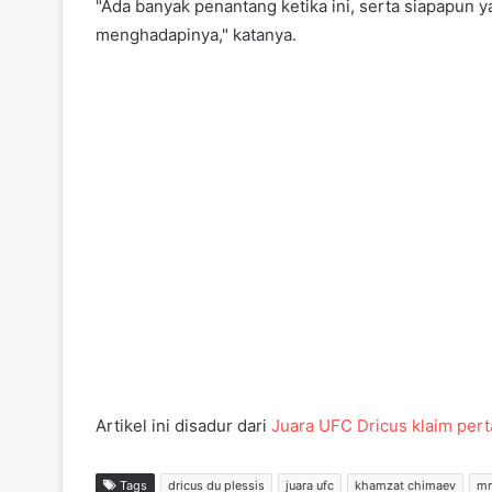
"Ada banyak penantang ketika ini, serta siapapun y
menghadapinya," katanya.
Artikel ini disadur dari
Juara UFC Dricus klaim per
Tags
dricus du plessis
juara ufc
khamzat chimaev
m