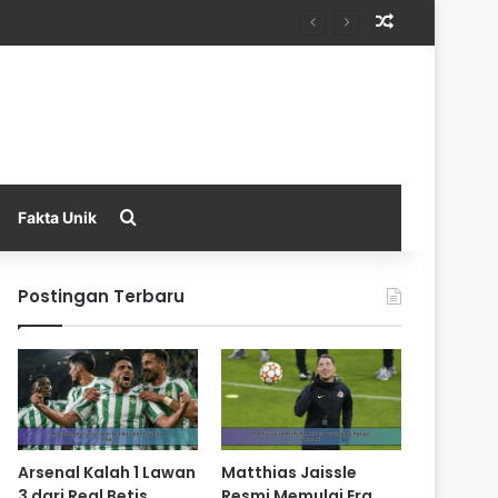
Random Arti
Search for
Fakta Unik
Postingan Terbaru
Arsenal Kalah 1 Lawan
Matthias Jaissle
3 dari Real Betis
Resmi Memulai Era