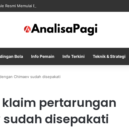
sle Resmi Memulai Era Baru sebagai Manajer Newcastle
dingan Bola
Info Pemain
Info Terkini
Teknik & Strategi
 dengan Chimaev sudah disepakati
 klaim pertarungan
sudah disepakati