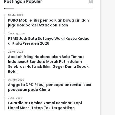
Postingan Populer
10 Mei 2025
PUBG Mobile rilis pembaruan bawa ciri dan
juga kolaborasi Attack on Titan
2 minggu ago
PSMS Jadi Satu Satunya Wakil Kasta Kedua
di Piala Presiden 2026
26 Mei 2025
Apakah Erling Haaland akan Bela Timnas
Indonesia? Bendera Merah Putih dalam
Selebrasi Hattrick Bikin Geger Dunia Sepak
Bola!
16 April 2025
Anggota DPD RI puji pencapaian revitalisasi
pedesaan pada China
7 Juni 2025
Guardiola: Lamine Yamal Bersinar, Tapi
Lionel Messi Tetap Tak Tergantikan