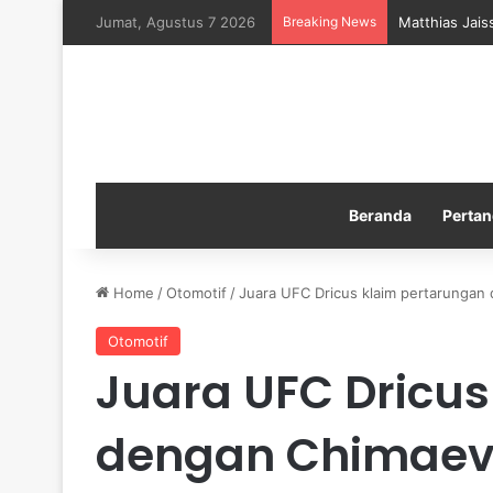
Jumat, Agustus 7 2026
Breaking News
Matthias Jais
Beranda
Pertan
Home
/
Otomotif
/
Juara UFC Dricus klaim pertarungan
Otomotif
Juara UFC Dricus
dengan Chimaev 