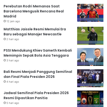
Perebutan Rodri Memanas Saat
Barcelona Mengusik Rencana Real
Madrid
12 jam ago
Matthias Jaissle Resmi Memulai Era
Baru sebagai Manajer Newcastle
2 hari ago
PSSI Mendukung Khiev Sameth Kembali
Memimpin Sepak Bola Asia Tenggara
3 hari ago
Bali Resmi Menjadi Panggung Semifinal
dan Final Piala Presiden 2026
4 hari ago
Jadwal Semifinal Piala Presiden 2026
Resmi Dipastikan Panitia
5 hari ago