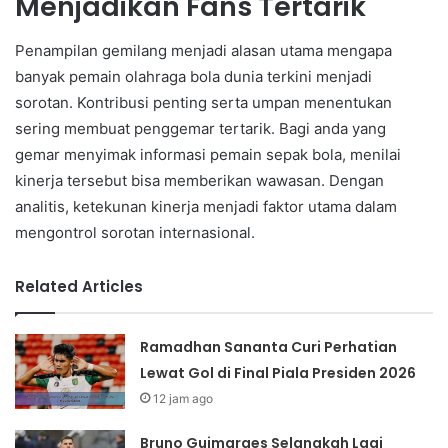
Menjadikan Fans Tertarik
Penampilan gemilang menjadi alasan utama mengapa
banyak pemain olahraga bola dunia terkini menjadi
sorotan. Kontribusi penting serta umpan menentukan
sering membuat penggemar tertarik. Bagi anda yang
gemar menyimak informasi pemain sepak bola, menilai
kinerja tersebut bisa memberikan wawasan. Dengan
analitis, ketekunan kinerja menjadi faktor utama dalam
mengontrol sorotan internasional.
Related Articles
Ramadhan Sananta Curi Perhatian
Lewat Gol di Final Piala Presiden 2026
12 jam ago
Bruno Guimaraes Selangkah Lagi