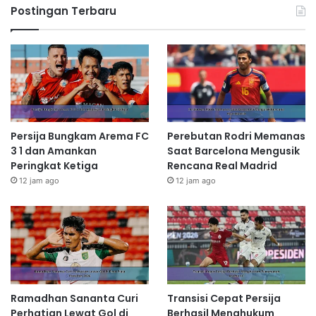
Postingan Terbaru
Persija Bungkam Arema FC
Perebutan Rodri Memanas
3 1 dan Amankan
Saat Barcelona Mengusik
Peringkat Ketiga
Rencana Real Madrid
12 jam ago
12 jam ago
Ramadhan Sananta Curi
Transisi Cepat Persija
Perhatian Lewat Gol di
Berhasil Menghukum