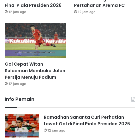
Final Piala Presiden 2026
Pertahanan Arema FC
12 jam ago
12 jam ago
Gol Cepat Witan
Sulaeman Membuka Jalan
Persija Menuju Podium
12 jam ago
Info Pemain
Ramadhan Sananta Curi Perhatian
Lewat Gol di Final Piala Presiden 2026
12 jam ago