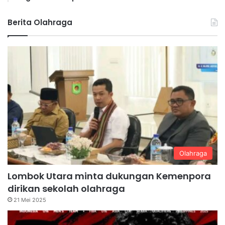
Berita Olahraga
Olahraga
Lombok Utara minta dukungan Kemenpora
dirikan sekolah olahraga
21 Mei 2025