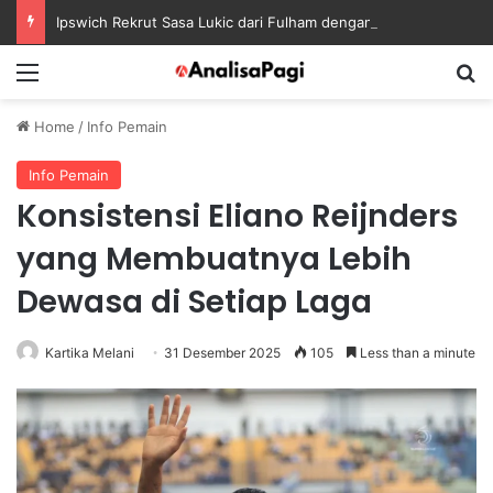
Ipswich Rekrut Sasa Lukic dari Fulham dengan Kontrak sampai 2030
Menu
S
Home
/
Info Pemain
Info Pemain
Konsistensi Eliano Reijnders
yang Membuatnya Lebih
Dewasa di Setiap Laga
Kartika Melani
31 Desember 2025
105
Less than a minute