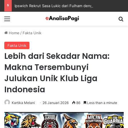
Ipswich Rekrut Sasa Lukic dari Fulham dengan Kontrak sampai 2030
Menu
S
Home
/
Fakta Unik
Fakta Unik
Lebih dari Sekadar Nama:
Makna Tersembunyi
Julukan Unik Klub Liga
Indonesia
Kartika Melani
26 Januari 2026
86
Less than a minute