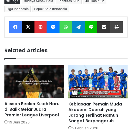
Tags
Budaya Sepak Bola
Identitas Klub
Julukan Klub
Liga Indonesia
Sepak Bola Indonesia
Facebook
X
Pinterest
Messenger
WhatsApp
Telegram
Line
Share via Email
Print
Related Articles
Alisson Becker Kisah Haru
Kebiasaan Pemain Muda
di Balik Gelar Juara
Akademi Daerah yang
Premier League Liverpool
Jarang Terlihat Namun
Sangat Berpengaruh
19 Juni 2025
2 Februari 2026