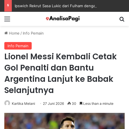
Ipswich Rekrut Sasa Lukic dari Fulham dengan Kontrak sampai 2030
Menu
S
Home
/
Info Pemain
Info Pemain
Lionel Messi Kembali Cetak
Gol Penalti dan Bantu
Argentina Lanjut ke Babak
Selanjutnya
Kartika Melani
27 Juni 2026
30
Less than a minute