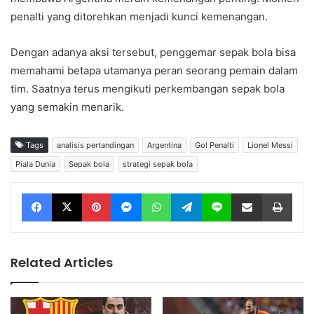
penalti yang ditorehkan menjadi kunci kemenangan.
Dengan adanya aksi tersebut, penggemar sepak bola bisa
memahami betapa utamanya peran seorang pemain dalam
tim. Saatnya terus mengikuti perkembangan sepak bola
yang semakin menarik.
Tags
analisis pertandingan
Argentina
Gol Penalti
Lionel Messi
Piala Dunia
Sepak bola
strategi sepak bola
Facebook
X
Pinterest
Messenger
WhatsApp
Telegram
Line
Share via Email
Print
Related Articles