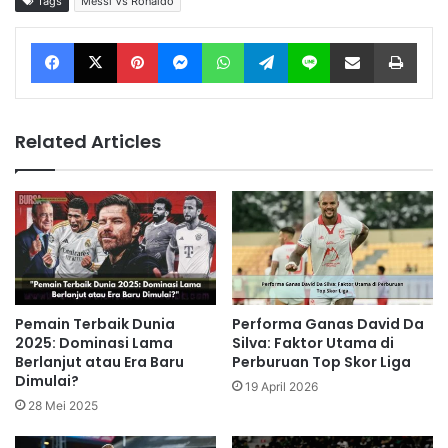
Tags
Messi Vs Ronaldo
Facebook
X
Pinterest
Messenger
WhatsApp
Telegram
Line
Share via Email
Print
Related Articles
Pemain Terbaik Dunia
Performa Ganas David Da
2025: Dominasi Lama
Silva: Faktor Utama di
Berlanjut atau Era Baru
Perburuan Top Skor Liga
Dimulai?
19 April 2026
28 Mei 2025