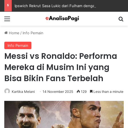
Ipswich Rekrut Sasa Lukic dari Fulham dengan Kontrak sampai 2030
Menu
S
Home
/
Info Pemain
Info Pemain
Messi vs Ronaldo: Performa
Mereka di Musim Ini yang
Bisa Bikin Fans Terbelah
Kartika Melani
14 November 2025
129
Less than a minute