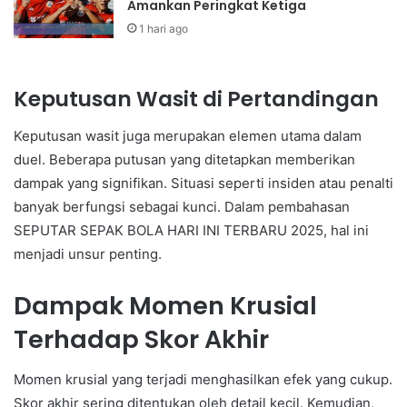
Amankan Peringkat Ketiga
1 hari ago
Keputusan Wasit di Pertandingan
Keputusan wasit juga merupakan elemen utama dalam
duel. Beberapa putusan yang ditetapkan memberikan
dampak yang signifikan. Situasi seperti insiden atau penalti
banyak berfungsi sebagai kunci. Dalam pembahasan
SEPUTAR SEPAK BOLA HARI INI TERBARU 2025, hal ini
menjadi unsur penting.
Dampak Momen Krusial
Terhadap Skor Akhir
Momen krusial yang terjadi menghasilkan efek yang cukup.
Skor akhir sering ditentukan oleh detail kecil. Kemudian,