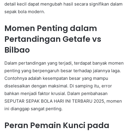
detail kecil dapat mengubah hasil secara signifikan dalam
sepak bola modern.
Momen Penting dalam
Pertandingan Getafe vs
Bilbao
Dalam pertandingan yang terjadi, terdapat banyak momen
penting yang berpengaruh besar terhadap jalannya laga.
Contohnya adalah kesempatan besar yang mampu
diselesaikan dengan maksimal. Di samping itu, error
bahkan menjadi faktor krusial. Dalam pembahasan
SEPUTAR SEPAK BOLA HARI INI TERBARU 2025, momen
ini dianggap sangat penting.
Peran Pemain Kunci pada