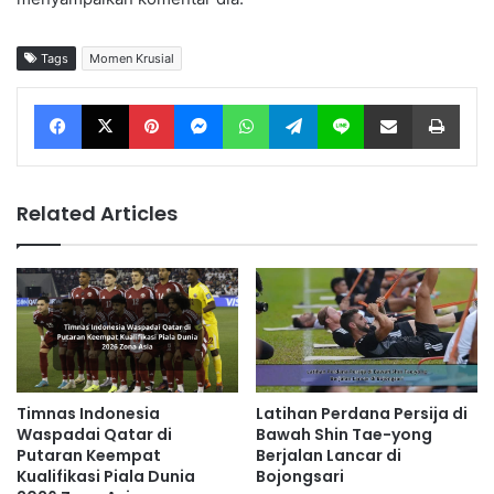
Tags
Momen Krusial
Facebook
X
Pinterest
Messenger
WhatsApp
Telegram
Line
Share via Email
Print
Related Articles
Timnas Indonesia
Latihan Perdana Persija di
Waspadai Qatar di
Bawah Shin Tae-yong
Putaran Keempat
Berjalan Lancar di
Kualifikasi Piala Dunia
Bojongsari