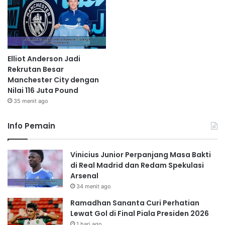
Elliot Anderson Jadi
Rekrutan Besar
Manchester City dengan
Nilai 116 Juta Pound
35 menit ago
Info Pemain
Vinicius Junior Perpanjang Masa Bakti
di Real Madrid dan Redam Spekulasi
Arsenal
34 menit ago
Ramadhan Sananta Curi Perhatian
Lewat Gol di Final Piala Presiden 2026
1 hari ago