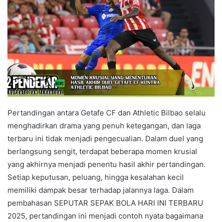
Pertandingan antara Getafe CF dan Athletic Bilbao selalu
menghadirkan drama yang penuh ketegangan, dan laga
terbaru ini tidak menjadi pengecualian. Dalam duel yang
berlangsung sengit, terdapat beberapa momen krusial
yang akhirnya menjadi penentu hasil akhir pertandingan.
Setiap keputusan, peluang, hingga kesalahan kecil
memiliki dampak besar terhadap jalannya laga. Dalam
pembahasan SEPUTAR SEPAK BOLA HARI INI TERBARU
2025, pertandingan ini menjadi contoh nyata bagaimana