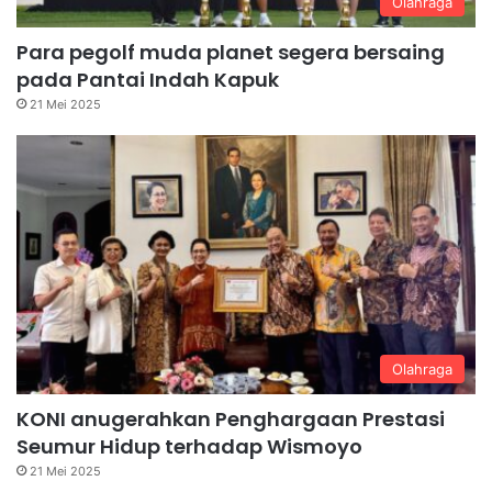
Olahraga
Para pegolf muda planet segera bersaing
pada Pantai Indah Kapuk
21 Mei 2025
Olahraga
KONI anugerahkan Penghargaan Prestasi
Seumur Hidup terhadap Wismoyo
21 Mei 2025