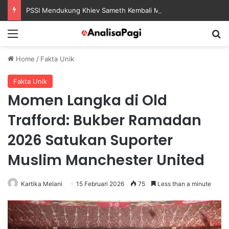
PSSI Mendukung Khiev Sameth Kembali Memimpin Sepak Bola Asia Tenggara
Menu
S
Home
/
Fakta Unik
Fakta Unik
Momen Langka di Old
Trafford: Bukber Ramadan
2026 Satukan Suporter
Muslim Manchester United
Kartika Melani
15 Februari 2026
75
Less than a minute