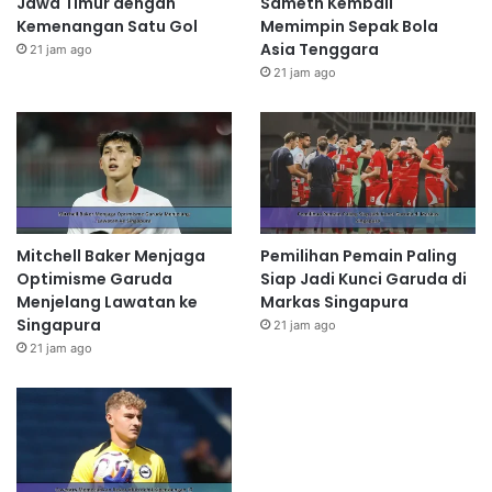
Jawa Timur dengan
Sameth Kembali
Kemenangan Satu Gol
Memimpin Sepak Bola
Asia Tenggara
21 jam ago
21 jam ago
Mitchell Baker Menjaga
Pemilihan Pemain Paling
Optimisme Garuda
Siap Jadi Kunci Garuda di
Menjelang Lawatan ke
Markas Singapura
Singapura
21 jam ago
21 jam ago