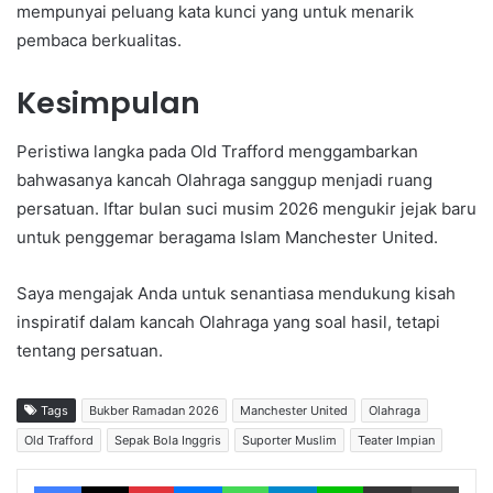
mempunyai peluang kata kunci yang untuk menarik
pembaca berkualitas.
Kesimpulan
Peristiwa langka pada Old Trafford menggambarkan
bahwasanya kancah Olahraga sanggup menjadi ruang
persatuan. Iftar bulan suci musim 2026 mengukir jejak baru
untuk penggemar beragama Islam Manchester United.
Saya mengajak Anda untuk senantiasa mendukung kisah
inspiratif dalam kancah Olahraga yang soal hasil, tetapi
tentang persatuan.
Tags
Bukber Ramadan 2026
Manchester United
Olahraga
Old Trafford
Sepak Bola Inggris
Suporter Muslim
Teater Impian
Facebook
X
Pinterest
Messenger
WhatsApp
Telegram
Line
Share via Email
Print