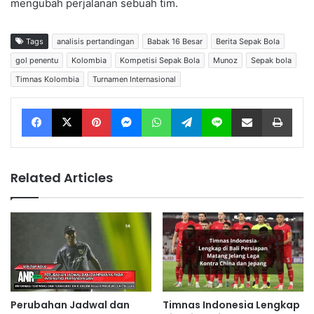
mengubah perjalanan sebuah tim.
Tags
analisis pertandingan
Babak 16 Besar
Berita Sepak Bola
gol penentu
Kolombia
Kompetisi Sepak Bola
Munoz
Sepak bola
Timnas Kolombia
Turnamen Internasional
Facebook
X
Pinterest
Messenger
WhatsApp
Telegram
Line
Share via Email
Print
Related Articles
Perubahan Jadwal dan
Timnas Indonesia Lengkap