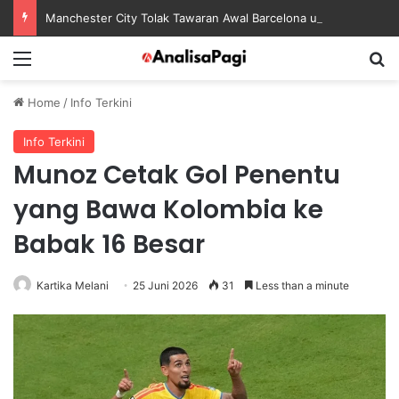
Manchester City Tolak Tawaran Awal Barcelona untuk Rodri
Menu
S
Home
/
Info Terkini
Info Terkini
Munoz Cetak Gol Penentu
yang Bawa Kolombia ke
Babak 16 Besar
Kartika Melani
25 Juni 2026
31
Less than a minute