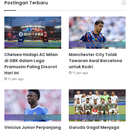
Postingan Terbaru
Chelsea Hadapi AC Milan
Manchester City Tolak
di GBK dalam Laga
Tawaran Awal Barcelona
Pramusim Paling Disorot
untuk Rodri
Hari Ini
11 jam ago
11 jam ago
Vinicius Junior Perpanjang
Garuda Gagal Menjaga