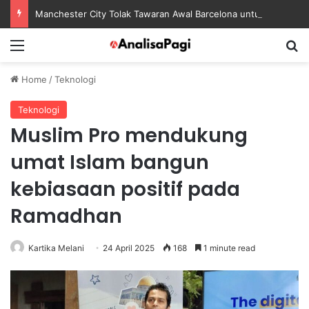
Manchester City Tolak Tawaran Awal Barcelona untuk Rodri
Menu
S
Home
/
Teknologi
Teknologi
Muslim Pro mendukung
umat Islam bangun
kebiasaan positif pada
Ramadhan
Kartika Melani
24 April 2025
168
1 minute read