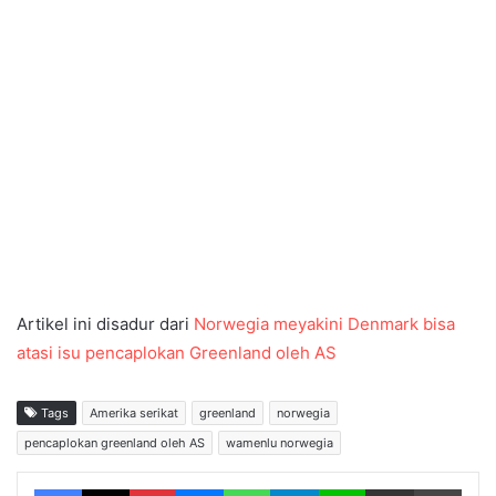
Artikel ini disadur dari
Norwegia meyakini Denmark bisa
atasi isu pencaplokan Greenland oleh AS
Tags
Amerika serikat
greenland
norwegia
pencaplokan greenland oleh AS
wamenlu norwegia
Facebook
X
Pinterest
Messenger
WhatsApp
Telegram
Line
Share via Email
Print