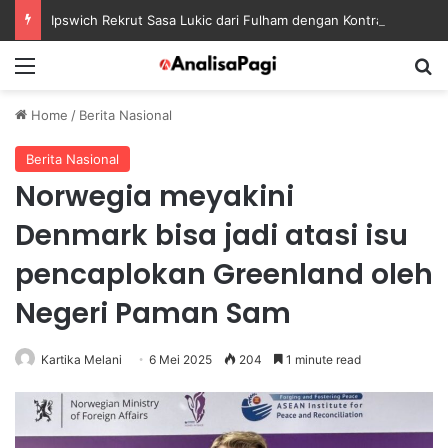
Ipswich Rekrut Sasa Lukic dari Fulham dengan Kontrak sampai 2030
Menu
S
Home
/
Berita Nasional
Berita Nasional
Norwegia meyakini
Denmark bisa jadi atasi isu
pencaplokan Greenland oleh
Negeri Paman Sam
Kartika Melani
6 Mei 2025
204
1 minute read