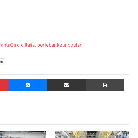
ntaGiro d’Italia, perlebar keunggulan
en
Pinterest
Messenger
Share via Email
Print