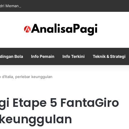
dri Memanas Saat Barcelona Mengusik Rencana Real Madrid
dingan Bola
Info Pemain
Info Terkini
Teknik & Strategi
d’Italia, perlebar keunggulan
i Etape 5 FantaGiro
r keunggulan