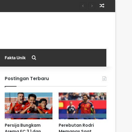
Random Arti
Search for
Fakta Unik
Postingan Terbaru
Persija Bungkam
Perebutan Rodri
Arema FC 3 1 dan
Memanas Saat