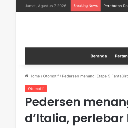
Jumat, Agustus 7 2026
Breaking News
Perebutan Ro
Beranda
Pertan
Home
/
Otomotif
/
Pedersen menangi Etape 5 FantaGiro 
Otomotif
Pedersen menang
d’Italia, perleba