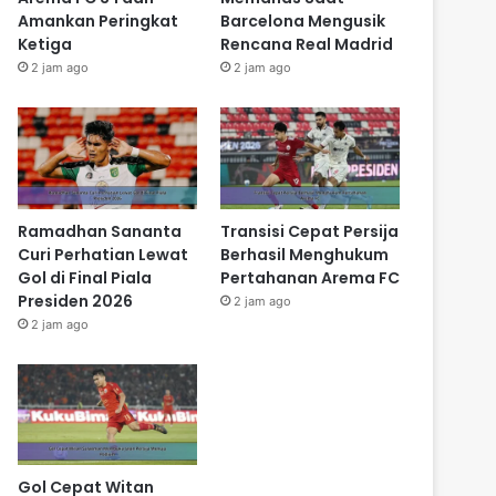
Amankan Peringkat
Barcelona Mengusik
Ketiga
Rencana Real Madrid
2 jam ago
2 jam ago
Ramadhan Sananta
Transisi Cepat Persija
Curi Perhatian Lewat
Berhasil Menghukum
Gol di Final Piala
Pertahanan Arema FC
Presiden 2026
2 jam ago
2 jam ago
Gol Cepat Witan