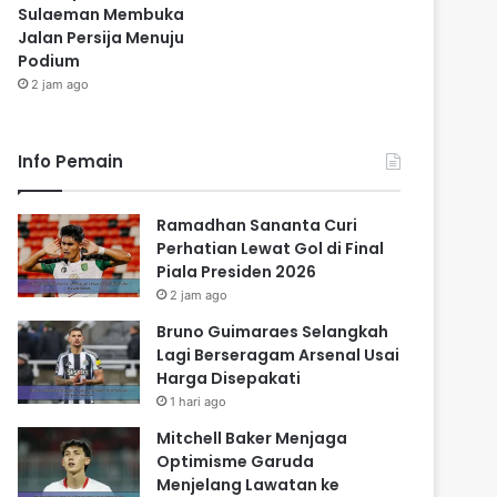
Sulaeman Membuka
Jalan Persija Menuju
Podium
2 jam ago
Info Pemain
Ramadhan Sananta Curi
Perhatian Lewat Gol di Final
Piala Presiden 2026
2 jam ago
Bruno Guimaraes Selangkah
Lagi Berseragam Arsenal Usai
Harga Disepakati
1 hari ago
Mitchell Baker Menjaga
Optimisme Garuda
Menjelang Lawatan ke