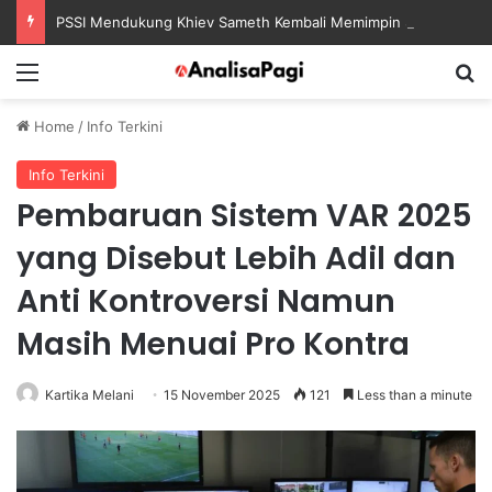
PSSI Mendukung Khiev Sameth Kembali Memimpin Sepak Bola Asia Tenggara
Menu
S
Home
/
Info Terkini
Info Terkini
Pembaruan Sistem VAR 2025
yang Disebut Lebih Adil dan
Anti Kontroversi Namun
Masih Menuai Pro Kontra
Kartika Melani
15 November 2025
121
Less than a minute