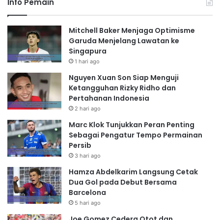
Info Pemain
Mitchell Baker Menjaga Optimisme
Garuda Menjelang Lawatan ke
Singapura
1 hari ago
Nguyen Xuan Son Siap Menguji
Ketangguhan Rizky Ridho dan
Pertahanan Indonesia
2 hari ago
Marc Klok Tunjukkan Peran Penting
Sebagai Pengatur Tempo Permainan
Persib
3 hari ago
Hamza Abdelkarim Langsung Cetak
Dua Gol pada Debut Bersama
Barcelona
5 hari ago
Joe Gomez Cedera Otot dan