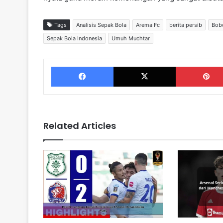
Tags
Analisis Sepak Bola
Arema Fc
berita persib
Bob
Sepak Bola Indonesia
Umuh Muchtar
Facebook
X
Related Articles