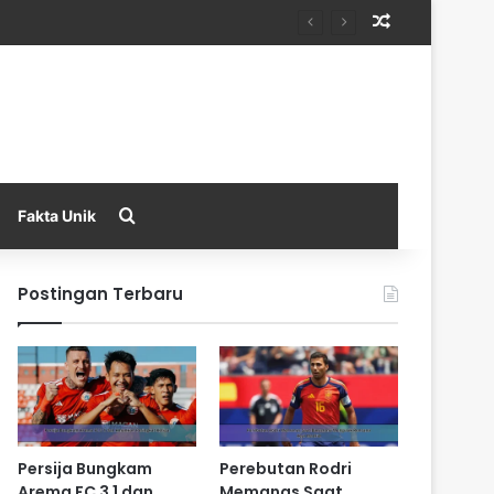
Random Arti
Search for
Fakta Unik
Postingan Terbaru
Persija Bungkam
Perebutan Rodri
Arema FC 3 1 dan
Memanas Saat