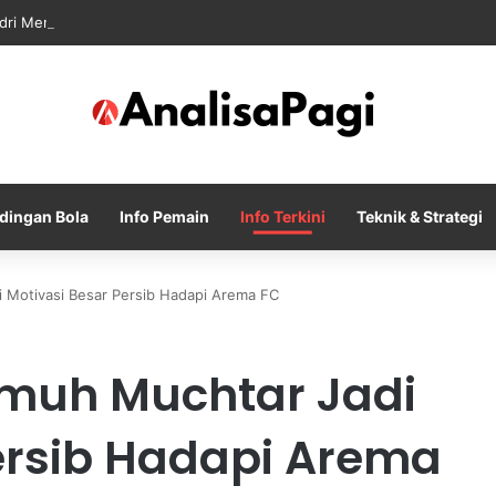
dri Memanas Saat Barcelona Mengusik Rencana Real Madrid
dingan Bola
Info Pemain
Info Terkini
Teknik & Strategi
 Motivasi Besar Persib Hadapi Arema FC
Umuh Muchtar Jadi
ersib Hadapi Arema