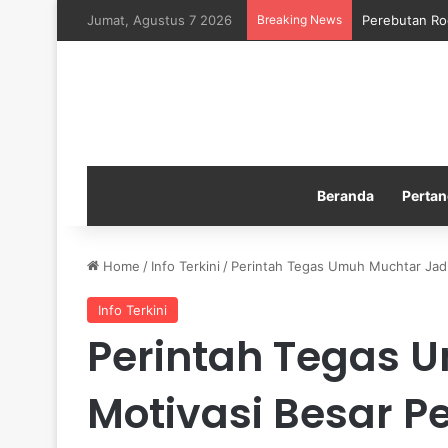
Jumat, Agustus 7 2026
Breaking News
Perebutan Ro
Beranda
Pertan
Home
/
Info Terkini
/
Perintah Tegas Umuh Muchtar Jadi
Info Terkini
Perintah Tegas 
Motivasi Besar P