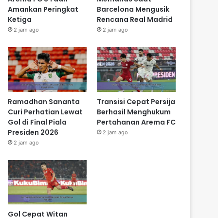
Amankan Peringkat
Barcelona Mengusik
Ketiga
Rencana Real Madrid
2 jam ago
2 jam ago
Ramadhan Sananta
Transisi Cepat Persija
Curi Perhatian Lewat
Berhasil Menghukum
Gol di Final Piala
Pertahanan Arema FC
Presiden 2026
2 jam ago
2 jam ago
Gol Cepat Witan