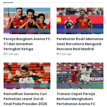
Persija Bungkam Arema FC
Perebutan Rodri Memanas
3 1 dan Amankan
Saat Barcelona Mengusik
Peringkat Ketiga
Rencana Real Madrid
5 jam ago
5 jam ago
Ramadhan Sananta Curi
Transisi Cepat Persija
Perhatian Lewat Gol di
Berhasil Menghukum
Final Piala Presiden 2026
Pertahanan Arema FC