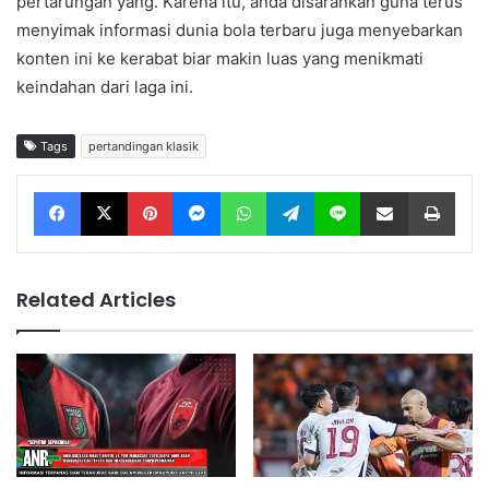
pertarungan yang. Karena itu, anda disarankan guna terus
menyimak informasi dunia bola terbaru juga menyebarkan
konten ini ke kerabat biar makin luas yang menikmati
keindahan dari laga ini.
Tags
pertandingan klasik
Facebook
X
Pinterest
Messenger
WhatsApp
Telegram
Line
Share via Email
Print
Related Articles