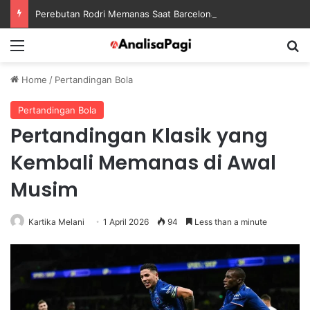
Perebutan Rodri Memanas Saat Barcelona Mengusik Rencana Real Madrid
Menu
S
Home
/
Pertandingan Bola
Pertandingan Bola
Pertandingan Klasik yang
Kembali Memanas di Awal
Musim
Kartika Melani
1 April 2026
94
Less than a minute