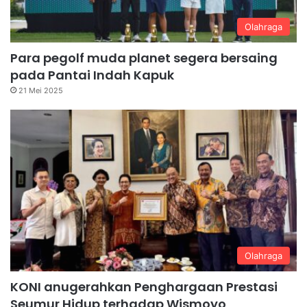
Olahraga
Para pegolf muda planet segera bersaing
pada Pantai Indah Kapuk
21 Mei 2025
Olahraga
KONI anugerahkan Penghargaan Prestasi
Seumur Hidup terhadap Wismoyo