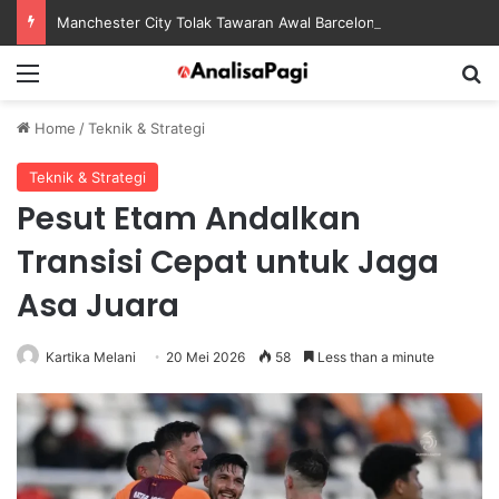
Manchester City Tolak Tawaran Awal Barcelona untuk Rodri
Menu
S
Home
/
Teknik & Strategi
Teknik & Strategi
Pesut Etam Andalkan
Transisi Cepat untuk Jaga
Asa Juara
Kartika Melani
20 Mei 2026
58
Less than a minute