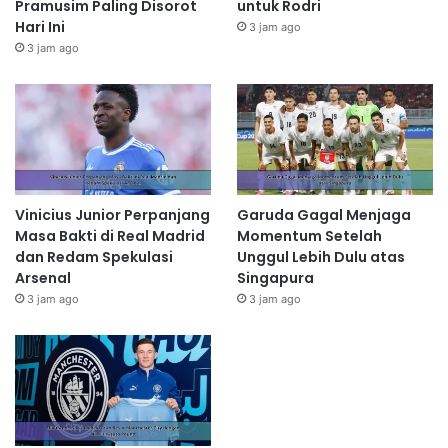
Pramusim Paling Disorot
untuk Rodri
Hari Ini
3 jam ago
3 jam ago
Vinicius Junior Perpanjang
Garuda Gagal Menjaga
Masa Bakti di Real Madrid
Momentum Setelah
dan Redam Spekulasi
Unggul Lebih Dulu atas
Arsenal
Singapura
3 jam ago
3 jam ago