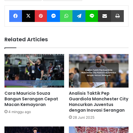
Facebook
X
Pinterest
Messenger
WhatsApp
Telegram
Line
Share via Email
Print
Related Articles
Analisis Taktik Pep
Cara Mauricio Souza
Guardiola Manchester City
Bangun Serangan Cepat
Hancurkan Juventus
Macan Kemayoran
dengan Inovasi Serangan
4 minggu ago
28 Juni 2025