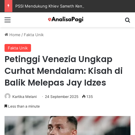
PSSI Mendukung Khiev Sameth Kembali Memimpin Sepak Bola Asia Tenggara
Menu
S
Home
/
Fakta Unik
Fakta Unik
Petinggi Venezia Ungkap
Curhat Mendalam: Kisah di
Balik Melepas Jay Idzes
Kartika Melani
24 September 2025
135
Less than a minute