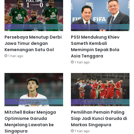
Persebaya Menutup Derbi
PSSI Mendukung Khiev
Jawa Timur dengan
Sameth Kembali
Kemenangan Satu Gol
Memimpin Sepak Bola
Asia Tenggara
1 hari ago
1 hari ago
Mitchell Baker Menjaga
Pemilihan Pemain Paling
Optimisme Garuda
Siap Jadi Kunci Garuda di
Menjelang Lawatan ke
Markas Singapura
Singapura
1 hari ago