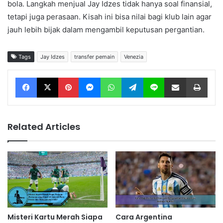
bola. Langkah menjual Jay Idzes tidak hanya soal finansial,
tetapi juga perasaan. Kisah ini bisa nilai bagi klub lain agar
jauh lebih bijak dalam mengambil keputusan pergantian.
Tags
Jay Idzes
transfer pemain
Venezia
Facebook
X
Pinterest
Messenger
WhatsApp
Telegram
Line
Share via Email
Print
Related Articles
Misteri Kartu Merah Siapa
Cara Argentina