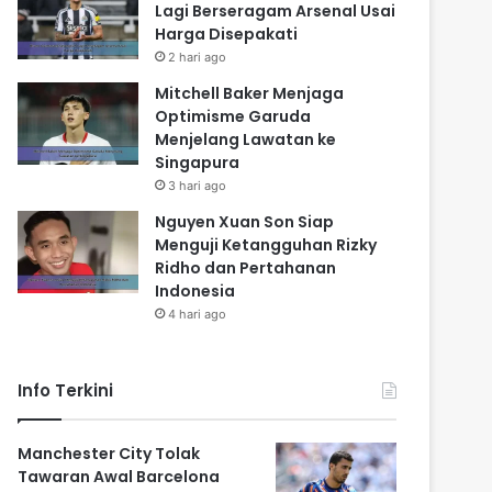
Lagi Berseragam Arsenal Usai
Harga Disepakati
2 hari ago
Mitchell Baker Menjaga
Optimisme Garuda
Menjelang Lawatan ke
Singapura
3 hari ago
Nguyen Xuan Son Siap
Menguji Ketangguhan Rizky
Ridho dan Pertahanan
Indonesia
4 hari ago
Info Terkini
Manchester City Tolak
Tawaran Awal Barcelona