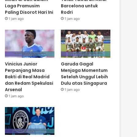
Laga Pramusim
Barcelona untuk
Paling Disorot Hari Ini
Rodri
1 jam ago
1 jam ago
Vinicius Junior
Garuda Gagal
Perpanjang Masa
Menjaga Momentum
Bakti di Real Madrid
Setelah Unggul Lebih
dan Redam Spekulasi
Dulu atas Singapura
Arsenal
1 jam ago
1 jam ago