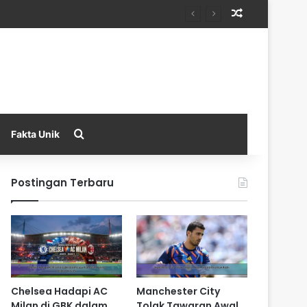
Random Arti
Search for
Fakta Unik
Postingan Terbaru
Chelsea Hadapi AC
Manchester City
Milan di GBK dalam
Tolak Tawaran Awal