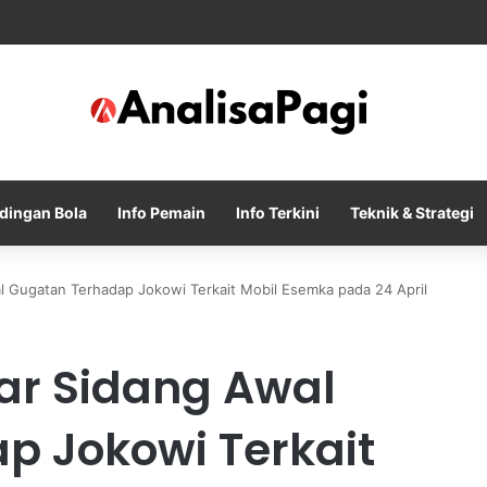
ty Tolak Tawaran Awal Barcelona untuk Rodri
dingan Bola
Info Pemain
Info Terkini
Teknik & Strategi
l Gugatan Terhadap Jokowi Terkait Mobil Esemka pada 24 April
ar Sidang Awal
p Jokowi Terkait